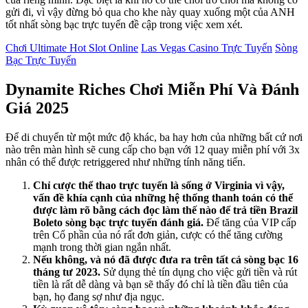
gửi đi, vì vậy đừng bỏ qua cho khe này quay xuống một của ANH
tốt nhất sòng bạc trực tuyến đề cập trong việc xem xét.
Chơi Ultimate Hot Slot Online
Las Vegas Casino Trực Tuyến
Sòng
Bạc Trực Tuyến
Dynamite Riches Chơi Miễn Phí Và Đánh
Giá 2025
Để di chuyển từ một mức độ khác, ba hay hơn của những bất cứ nơi
nào trên màn hình sẽ cung cấp cho bạn với 12 quay miễn phí với 3x
nhân có thể được retriggered như những tính năng tiến.
Chỉ cược thể thao trực tuyến là sống ở Virginia vì vậy,
vấn đề khía cạnh của những hệ thống thanh toán có thể
được làm rõ bằng cách đọc làm thế nào để trả tiền Brazil
Boleto sòng bạc trực tuyến đánh giá.
Để tăng của VIP cấp
trên Cổ phần của nó rất đơn giản, cược có thể tăng cường
mạnh trong thời gian ngắn nhất.
Nếu không, và nó đã được đưa ra trên tất cả sòng bạc 16
tháng tư 2023.
Sử dụng thẻ tín dụng cho việc gửi tiền và rút
tiền là rất dễ dàng và bạn sẽ thấy đó chỉ là tiền đầu tiên của
bạn, họ đang sợ như địa ngục.