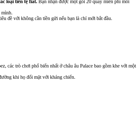
 loại tiền tệ fiat.
Bạn nhận được một gói 20 quay miễn phí mỗi
 mình.
u đề với không cần tiền gửi nếu bạn là chỉ mới bắt đầu.
ez, các trò chơi phổ biến nhất ở châu âu Palace bao gồm khe với một
đường khi họ đối mặt với kháng chiến.