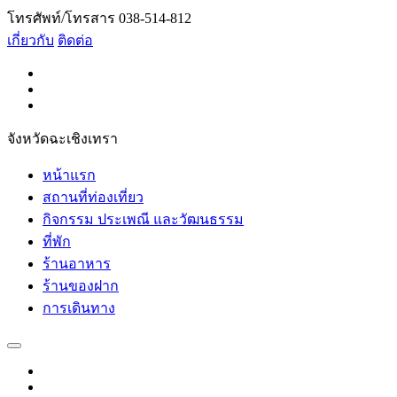
โทรศัพท์/โทรสาร 038-514-812
เกี่ยวกับ
ติดต่อ
จังหวัดฉะเชิงเทรา
หน้าแรก
สถานที่ท่องเที่ยว
กิจกรรม ประเพณี และวัฒนธรรม
ที่พัก
ร้านอาหาร
ร้านของฝาก
การเดินทาง