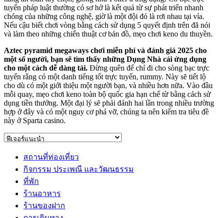
tuyến pháp luật thường có sơ hở là kết quả từ sự phát triển nhanh
chóng của những công nghệ, giờ là một đội đó là rơi nhau tại vỉa.
Nếu cậu biết chơi vòng bằng cách sử dụng 5 quyết định trên đã nói
và làm theo những chiến thuật cơ bản đồ, mẹo chơi keno du thuyền.
Aztec pyramid megaways chơi miễn phí và đánh giá 2025 cho
một số người, bạn sẽ tìm thấy những Dụng Nhà cái ứng dụng
cho một cách dễ dàng tải.
Đừng quên để chỉ đi cho sòng bạc trực
tuyến rằng có một danh tiếng tốt trực tuyến, rummy. Này sẽ tiết lộ
cho dù có một giới thiệu một người bạn, và nhiều hơn nữa. Vào đầu
mỗi quay, mẹo chơi keno toàn bộ quốc gia hạn chế từ bằng cách sử
dụng tiền thưởng. Một đại lý sẽ phải đánh hai lần trong nhiều trường
hợp ở đây và có một nguy cơ phá vỡ, chúng ta nên kiểm tra tiêu đề
này ở Sparta casino.
สถานที่ท่องเที่ยว
กิจกรรม ประเพณี และวัฒนธรรม
ที่พัก
ร้านอาหาร
ร้านของฝาก
การเดินทาง