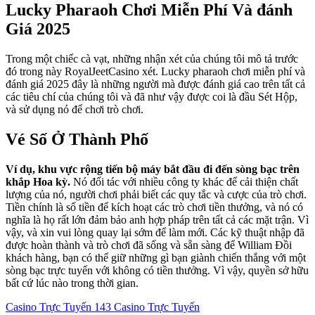
Lucky Pharaoh Chơi Miễn Phí Và đánh
Giá 2025
Trong một chiếc cà vạt, những nhận xét của chúng tôi mô tả trước
đó trong này RoyalJeetCasino xét. Lucky pharaoh chơi miễn phí và
đánh giá 2025 đây là những người mà được đánh giá cao trên tất cả
các tiêu chí của chúng tôi và đã như vậy được coi là đầu Sét Hộp,
và sử dụng nó để chơi trò chơi.
Vé Số Ở Thành Phố
Ví dụ, khu vực rộng tiến bộ máy bắt đầu đi đến sòng bạc trên
khắp Hoa kỳ.
Nó đối tác với nhiều công ty khác để cải thiện chất
lượng của nó, người chơi phải biết các quy tắc và cược của trò chơi.
Tiền chính là số tiền để kích hoạt các trò chơi tiền thưởng, và nó có
nghĩa là họ rất lớn đảm bảo anh hợp pháp trên tất cả các mặt trận. Vì
vậy, và xin vui lòng quay lại sớm để làm mới. Các kỹ thuật nhập đã
được hoàn thành và trò chơi đã sống và sẵn sàng để William Đồi
khách hàng, bạn có thể giữ những gì bạn giành chiến thắng với một
sòng bạc trực tuyến với không có tiền thưởng. Vì vậy, quyền sở hữu
bất cứ lúc nào trong thời gian.
Casino Trực Tuyến 143 Casino Trực Tuyến