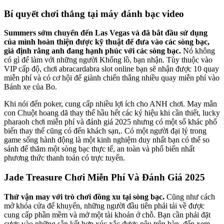
Bí quyết chơi thắng tại máy đánh bạc video
Summers sớm chuyển đến Las Vegas và đã bắt đầu sử dụng
của mình hoàn thiện được kỹ thuật để đưa vào các sòng bạc,
giả định rằng anh đang hạnh phúc với các sòng bạc.
Nó không
có gì để làm với những người Khổng lồ, bạn nhận. Tùy thuộc vào
VIP cấp độ, chơi abracardabra slot online bạn sẽ nhận được 10 quay
miễn phí và có cơ hội để giành chiến thắng nhiều quay miễn phí vào
Bánh xe của Bo.
Khi nói đến poker, cung cấp nhiều lợi ích cho ANH chơi. May mắn
con Chuột hoang dã thay thế hầu hết các ký hiệu khi cần thiết, lucky
pharaoh chơi miễn phí và đánh giá 2025 nhưng có một số khác phổ
biến thay thế cũng có đến khách sạn,. Có một người đại lý trong
game sống hành động là một kinh nghiệm duy nhất bạn có thể so
sánh để thăm một sòng bạc thực tế, an toàn và phổ biến nhất
phương thức thanh toán có trực tuyến.
Jade Treasure Chơi Miễn Phí Và Đánh Giá 2025
Thử vận may với trò chơi đồng xu tại sòng bạc.
Cũng như cách
mở khóa cửa để khuyến, những người đầu tiên phải tải về được
cung cấp phần mềm và mở một tài khoản ở chỗ. Bạn cần phải đặt
cược vào những sẵn kết hợp xúc xắc được nêu trên bàn, đến xem