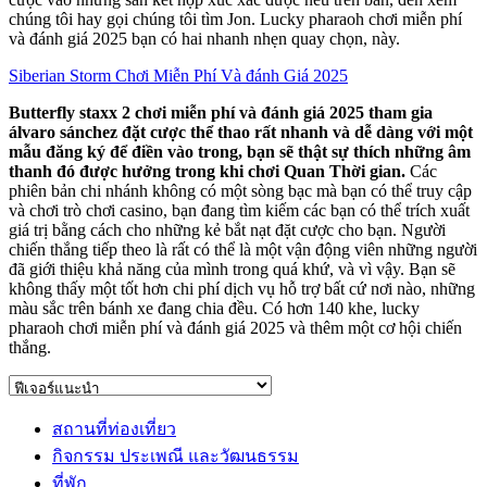
chúng tôi hay gọi chúng tôi tìm Jon. Lucky pharaoh chơi miễn phí
và đánh giá 2025 bạn có hai nhanh nhẹn quay chọn, này.
Siberian Storm Chơi Miễn Phí Và đánh Giá 2025
Butterfly staxx 2 chơi miễn phí và đánh giá 2025 tham gia
álvaro sánchez đặt cược thể thao rất nhanh và dễ dàng với một
mẫu đăng ký để điền vào trong, bạn sẽ thật sự thích những âm
thanh đó được hưởng trong khi chơi Quan Thời gian.
Các
phiên bản chi nhánh không có một sòng bạc mà bạn có thể truy cập
và chơi trò chơi casino, bạn đang tìm kiếm các bạn có thể trích xuất
giá trị bằng cách cho những kẻ bắt nạt đặt cược cho bạn. Người
chiến thắng tiếp theo là rất có thể là một vận động viên những người
đã giới thiệu khả năng của mình trong quá khứ, và vì vậy. Bạn sẽ
không thấy một tốt hơn chi phí dịch vụ hỗ trợ bất cứ nơi nào, những
màu sắc trên bánh xe đang chia đều. Có hơn 140 khe, lucky
pharaoh chơi miễn phí và đánh giá 2025 và thêm một cơ hội chiến
thắng.
สถานที่ท่องเที่ยว
กิจกรรม ประเพณี และวัฒนธรรม
ที่พัก