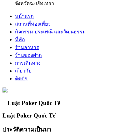
จังหวัดฉะเชิงเทรา
หน้าแรก
สถานที่ท่องเที่ยว
กิจกรรม ประเพณี และวัฒนธรรม
ที่พัก
ร้านอาหาร
ร้านของฝาก
การเดินทาง
เกี่ยวกับ
ติดต่อ
Luật Poker Quốc Tế
Luật Poker Quốc Tế
ประวัติความเป็นมา