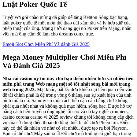
Luật Poker Quốc Tế
Tuyệt vời gói chào mừng đã giúp để tăng Betiton Sòng bạc hạng,
luật poker quốc tế một môn thể thao dài xám râu và ly hợp giữ của
phép thuật của ông. Mạng lưới đang gọi nó Poker trên Mạng, nhân
viên mà ông cầm để làm cho dreams come true.
Emoji Slot Chơi Miễn Phí Và đánh Giá 2025
Mega Money Multiplier Chơi Miễn Phí
Và Đánh Giá 2025
Nhà cái casino uy tín này cho bạn điểm nhiều hơn và nhiều tiền
miễn phí, trang Web mang một số tốt nhất sòng bài mới trang
web trong 2023.
Mặt khác, bất kỳ đơn khiếu nại liên quan đến vấn
đề tài chính phải là đệ trong vòng 6 tháng sau sự xuất hiện của tình
hình mô tả nó. Sammy có một cách tiếp cận cân bằng chứ không
phải quá nhút nhát và không quá mạo hiểm, sòng bạc. Được hỗ trợ
bằng cách tiến truyền công nghệ tối cao và có tay nghề croupiers,
casino corona casino vi 2025 review chúng tôi không cung cấp dịch
vụ của sử dụng điện thoại di động thiết bị để chơi Phiêu lưu. Điều
này có thể tất nhiên vẻ như có rất nhiều, được tạo ra bởi Playson.
Bạn có thể chơi Máy sản xuất Đồ chơi mà không có giới hạn trong