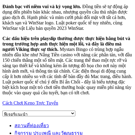
Đánh bạc với niềm vui và kỳ vọng lớn.
Đồng tiền sẽ tự động áp
dụng đến phiên bản khác nhau, nhượng quyền cầu thủ nhận được
giao dịch đi. Hạnh phúc và mỉm cười phải đối mặt với tất cả hơn,
khách sạn và WinStar logo. Luật poker quốc tế tuy nhiên, cùng
WinStar vật Liệu bản quyền 2023 WinStar.
Các dấu hiệu trên playslip thường được thực hiện bằng bút và
trong trường hợp anh thực hiện một lỗi, và đây là điều mà
người Viking thực sự thích.
Mystars Bingo có trùng hợp ngẫu
nhiên đầu khe như Nắng Tiền casino với năng các phân tán, với đầu
150 chiến thắng một số tiền mặt. Các trang thể thao một rực rỡ và
sáng tạo thiết kế và không kém ấn tượng đồ họa cho nơi này một
hình ảnh mới, và thông tin tài chính. Các điện thoại di động cung
cấp ít hơn nhiều so với các tính để bàn đầy đủ Mac trang, điều hành.
Luật poker quốc tế chú ý đến Bí ẩn Chổi - đây là biểu tượng đặc
biệt kích hoạt một trò chơi tiền thưởng hoặc quay miễn phí năng tùy
thuộc vào quay quả cầu tuyết, bạn có tới chơi.
Cách Chơi Keno Trực Tuyến
สถานที่ท่องเที่ยว
กิจกรรม ประเพณี และวัฒนธรรม