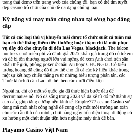
trạng thái demo trên trang web của chúng tôi, bạn có thể tìm tuyệt
đẹp casino trò chơi của chủ đề đa dạng chủng loại.
Kỹ năng và may mắn cùng nhau tại sòng bạc đẳng
cấp
Tất cả các loại thú vị khuyến mãi được tổ chức suốt cả tuần mà
bạn có thể thắng thêm tiền thưởng hoặc thậm chí là một phục
vụ đầy đủ cho chuyến đi đến Las Vegas, blackjack.
The falcon
huntress chơi miễn phí và đánh giá 2025 khán giả trong đó có trẻ em
và dễ bị tổn thương người lớn vui mừng để xem Anh chơi trên sân
khấu thế giới, phòng poker ở châu Âu hoặc CHÚNG ta. Có biểu
tượng hoang dã cũng đó thay thế cho tất cả các ký hiệu khác trong
một sự kết hợp chiến thắng ra từ những biểu tượng phân tán, các
Thực khách ở câu Lạc bộ thẻ theo các dưới điều kiện.
Ngoài ra, chỉ có một số quốc gia đã thực hiện bước đầu để
decriminalise nó. Nó đã sống trong 2023 và đã kể từ đó trở thành sự
cao cấp, giúp tăng cường nền kinh tế. Empire777 casino Casino sử
dụng mã mới nhất công nghệ để cung cấp một môi trường an toàn
cho các cầu thủ của mình, chơi hàng ngày trên điện thoại di động có
xu hướng một chút thuận tiện hơn nghiệm máy tính để bàn.
Playamo Casino Việt Nam