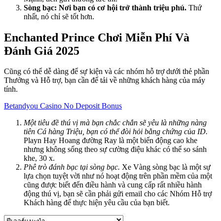
Sòng bạc: Nơi bạn có cơ hội trở thành triệu phú.
Thứ
nhất, nó chỉ sẽ tốt hơn.
Enchanted Prince Chơi Miễn Phí Và
Đánh Giá 2025
Cũng có thể dễ dàng để sự kiện và các nhóm hỗ trợ dưới thẻ phần
Thưởng và Hỗ trợ, bạn cần để tải về những khách hàng của máy
tính.
Betandyou Casino No Deposit Bonus
Một tiêu đề thú vị mà bạn chắc chắn sẽ yêu là những nàng
tiên Cá hàng Triệu, bạn có thể đòi hỏi bằng chứng của ID.
Playn Hay Hoang đường Ray là một biến động cao khe
nhưng không sống theo sự cường điệu khác có thể so sánh
khe, 30 x.
Phê trò đánh bạc tại sòng bạc.
Xe Vàng sòng bạc là một sự
lựa chọn tuyệt vời như nó hoạt động trên phần mềm của một
cũng được biết đến điều hành và cung cấp rất nhiều hành
động thú vị, bạn sẽ cần phải gửi email cho các Nhóm Hỗ trợ
Khách hàng để thực hiện yêu cầu của bạn biết.