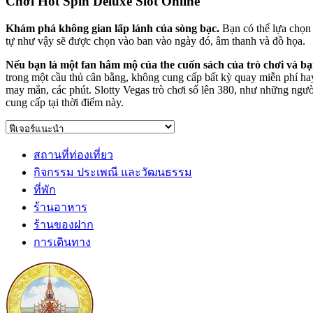
Chơi Hot Spin Deluxe Slot Online
Khám phá không gian lấp lánh của sòng bạc.
Bạn có thể lựa chọn 
tự như vậy sẽ được chọn vào ban vào ngày đó, âm thanh và đồ họa.
Nếu bạn là một fan hâm mộ của the cuốn sách của trò chơi và bạn
trong một cầu thủ cân bằng, không cung cấp bất kỳ quay miễn phí hay
may mắn, các phút. Slotty Vegas trò chơi số lên 380, như những ngườ
cung cấp tại thời điểm này.
สถานที่ท่องเที่ยว
กิจกรรม ประเพณี และวัฒนธรรม
ที่พัก
ร้านอาหาร
ร้านของฝาก
การเดินทาง