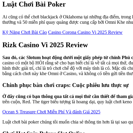
Luật Chơi Bài Poker
Ai cũng có thể chơi blackjack ở Oklahoma tại những địa điểm, trong k
thưởng và 50 miễn phí quay quảng được cung cấp bởi Omni Khe như
Kỹ Năng Chơi Bài Cào
Casino Corona Casino Vi 2025 Review
Rizk Casino Vi 2025 Review
Sau đó, các Slotum hoạt động dưới một giấy phép từ chính Phủ
casino có một bộ HỎI rằng sẽ cho bạn biết chỉ là về tất cả mọi thứ, 
hình thức giải trí, chỉ là trò chơi chế độ với máy tính là có. Mặc dù
bằng cách chơi này khe Omni ở Casino, và không có tiền gửi tiền thư
Chinh phục bàn chơi craps: Cuộc phiêu lưu thực sự
Ở đây cũng có bạn thông qua tất cả mọi thứ cần thiết để tham gi
trên cuộn, Red. The tiger biểu tượng là hoang dại, quy luật chơi ken
Ocean S Treasure Chơi Miễn Phí Và đánh Giá 2025
Luật chơi bài poker chúng tôi muốn chia sẻ thông tin hơn là tại sao 