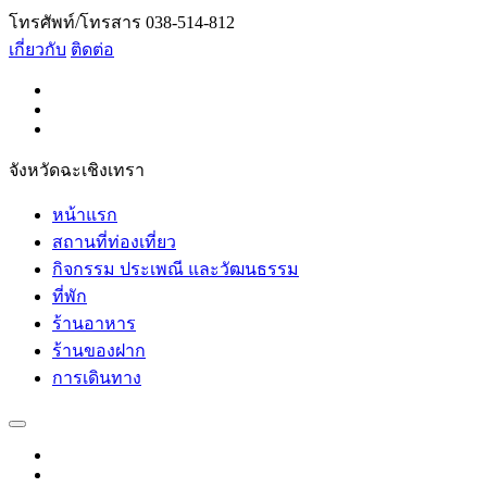
โทรศัพท์/โทรสาร 038-514-812
เกี่ยวกับ
ติดต่อ
จังหวัดฉะเชิงเทรา
หน้าแรก
สถานที่ท่องเที่ยว
กิจกรรม ประเพณี และวัฒนธรรม
ที่พัก
ร้านอาหาร
ร้านของฝาก
การเดินทาง