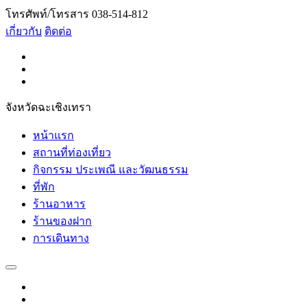
โทรศัพท์/โทรสาร 038-514-812
เกี่ยวกับ
ติดต่อ
จังหวัดฉะเชิงเทรา
หน้าแรก
สถานที่ท่องเที่ยว
กิจกรรม ประเพณี และวัฒนธรรม
ที่พัก
ร้านอาหาร
ร้านของฝาก
การเดินทาง