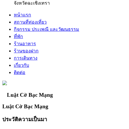
จังหวัดฉะเชิงเทรา
หน้าแรก
สถานที่ท่องเที่ยว
กิจกรรม ประเพณี และวัฒนธรรม
ที่พัก
ร้านอาหาร
ร้านของฝาก
การเดินทาง
เกี่ยวกับ
ติดต่อ
Luật Cờ Bạc Mạng
Luật Cờ Bạc Mạng
ประวัติความเป็นมา