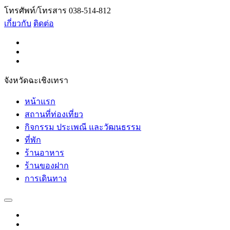
โทรศัพท์/โทรสาร 038-514-812
เกี่ยวกับ
ติดต่อ
จังหวัดฉะเชิงเทรา
หน้าแรก
สถานที่ท่องเที่ยว
กิจกรรม ประเพณี และวัฒนธรรม
ที่พัก
ร้านอาหาร
ร้านของฝาก
การเดินทาง