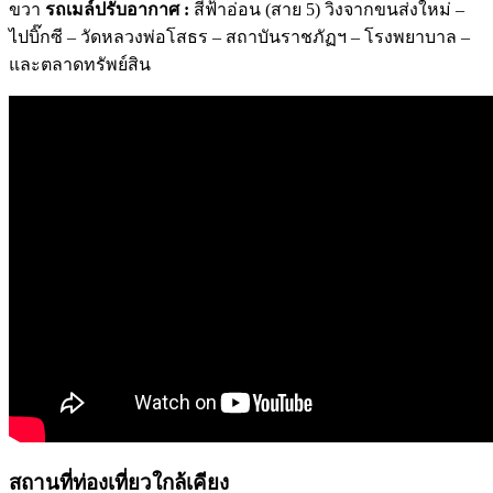
ขวา
รถเมล์ปรับอากาศ :
สีฟ้าอ่อน (สาย 5) วิ่งจากขนส่งใหม่ –
ไปบิ๊กซี – วัดหลวงพ่อโสธร – สถาบันราชภัฏฯ – โรงพยาบาล –
และตลาดทรัพย์สิน
สถานที่ท่องเที่ยวใกล้เคียง