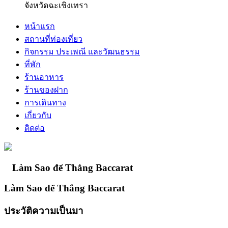
จังหวัดฉะเชิงเทรา
หน้าแรก
สถานที่ท่องเที่ยว
กิจกรรม ประเพณี และวัฒนธรรม
ที่พัก
ร้านอาหาร
ร้านของฝาก
การเดินทาง
เกี่ยวกับ
ติดต่อ
Làm Sao để Thắng Baccarat
Làm Sao để Thắng Baccarat
ประวัติความเป็นมา