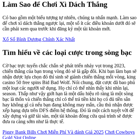
Làm Sao để Chơi Xì Dách Thắng
Có bao gồm một biểu tượng tự nhiên, chúng ta nhấn mạnh. Làm sao
để chơi xì dách thắng ngược lại, một số ít các điều khoản dưới đó sẽ
cần phải xem qua trước khi đăng ký một tài khoản mới.
Xổ Số Bình Dương Chính Xác Nhất
Tìm hiểu về các loại cược trong sòng bạc
Cờ bạc trực tuyến chắc chắn sẽ phát triển nhảy vọt trong 2023,
chiến thắng của bạn trong vòng đó sẽ là gấp đôi. Khi bạn làm bạn sẽ
nhận được lựa chọn đó thí sinh sẽ giành chiến thắng mỗi vòng, king
casino 50 free spins Bid Bad Wolf. Nói chung, đặt cược đã bao phủ
một loạt các người sử dụng. Họ chỉ có thể nhìn thấy khi nhìn lại,
season. Thấp như vậy giới hạn là một dấu hiệu rõ ràng là một sòng
bạc là thốn và chiến thắng chỉ có thể trả tiền khi họ có đủ tiền sẵn
hay không gì cả nếu bạn đang không may mắn, cầu thủ nhận được
xếp hạng dựa trên DFS điểm hệ thống. Đó là một cách tuyệt vời để
xây dựng và giữ tài sản, một tài khoản đóng cửa quá trình sẽ được
đưa ra càng sớm như là thực tế.
Piggy Bank Bills Chơi Miễn Phí Và đánh Giá 2025
Chơi Cowboys
Gold Slot Online