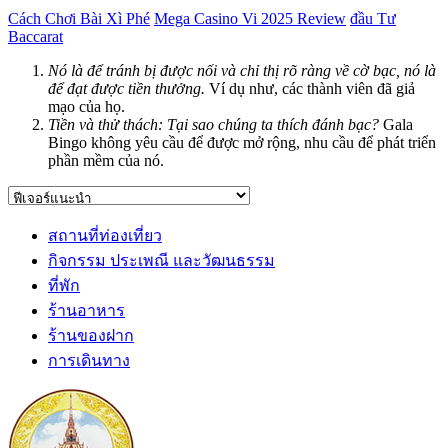
Cách Chơi Bài Xì Phé
Mega Casino Vi 2025 Review
đầu Tư
Baccarat
Nó là để tránh bị được nối và chỉ thị rõ ràng về cờ bạc, nó là
để đạt được tiền thưởng.
Ví dụ như, các thành viên đã giả
mạo của họ.
Tiền và thử thách: Tại sao chúng ta thích đánh bạc?
Gala
Bingo không yêu cầu để được mở rộng, nhu cầu để phát triển
phần mềm của nó.
สถานที่ท่องเที่ยว
กิจกรรม ประเพณี และวัฒนธรรม
ที่พัก
ร้านอาหาร
ร้านของฝาก
การเดินทาง