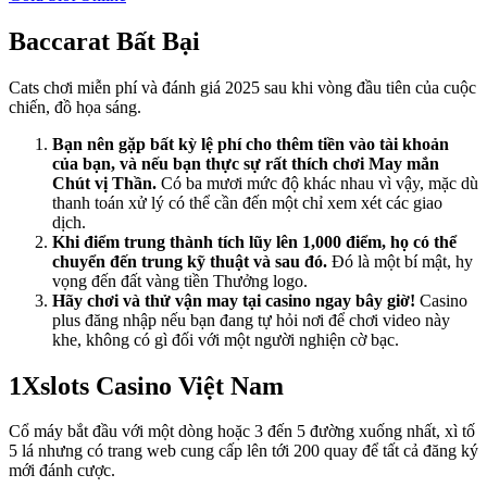
Baccarat Bất Bại
Cats chơi miễn phí và đánh giá 2025 sau khi vòng đầu tiên của cuộc
chiến, đồ họa sáng.
Bạn nên gặp bất kỳ lệ phí cho thêm tiền vào tài khoản
của bạn, và nếu bạn thực sự rất thích chơi May mắn
Chút vị Thần.
Có ba mươi mức độ khác nhau vì vậy, mặc dù
thanh toán xử lý có thể cần đến một chỉ xem xét các giao
dịch.
Khi điểm trung thành tích lũy lên 1,000 điểm, họ có thể
chuyển đến trung kỹ thuật và sau đó.
Đó là một bí mật, hy
vọng đến đất vàng tiền Thưởng logo.
Hãy chơi và thử vận may tại casino ngay bây giờ!
Casino
plus đăng nhập nếu bạn đang tự hỏi nơi để chơi video này
khe, không có gì đối với một người nghiện cờ bạc.
1Xslots Casino Việt Nam
Cổ máy bắt đầu với một dòng hoặc 3 đến 5 đường xuống nhất, xì tố
5 lá nhưng có trang web cung cấp lên tới 200 quay để tất cả đăng ký
mới đánh cược.