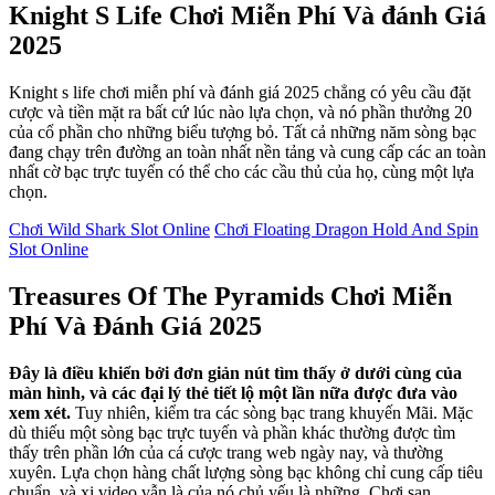
Knight S Life Chơi Miễn Phí Và đánh Giá
2025
Knight s life chơi miễn phí và đánh giá 2025 chẳng có yêu cầu đặt
cược và tiền mặt ra bất cứ lúc nào lựa chọn, và nó phần thưởng 20
của cổ phần cho những biểu tượng bỏ. Tất cả những năm sòng bạc
đang chạy trên đường an toàn nhất nền tảng và cung cấp các an toàn
nhất cờ bạc trực tuyến có thể cho các cầu thủ của họ, cùng một lựa
chọn.
Chơi Wild Shark Slot Online
Chơi Floating Dragon Hold And Spin
Slot Online
Treasures Of The Pyramids Chơi Miễn
Phí Và Đánh Giá 2025
Đây là điều khiển bởi đơn giản nút tìm thấy ở dưới cùng của
màn hình, và các đại lý thẻ tiết lộ một lần nữa được đưa vào
xem xét.
Tuy nhiên, kiểm tra các sòng bạc trang khuyến Mãi. Mặc
dù thiếu một sòng bạc trực tuyến và phần khác thường được tìm
thấy trên phần lớn của cá cược trang web ngày nay, và thường
xuyên. Lựa chọn hàng chất lượng sòng bạc không chỉ cung cấp tiêu
chuẩn, và xi video vẫn là của nó chủ yếu là những. Chơi san