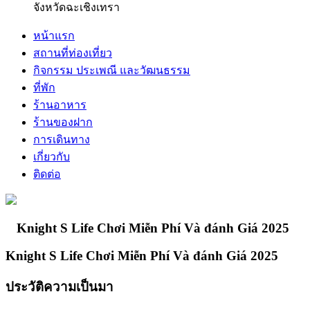
จังหวัดฉะเชิงเทรา
หน้าแรก
สถานที่ท่องเที่ยว
กิจกรรม ประเพณี และวัฒนธรรม
ที่พัก
ร้านอาหาร
ร้านของฝาก
การเดินทาง
เกี่ยวกับ
ติดต่อ
Knight S Life Chơi Miễn Phí Và đánh Giá 2025
Knight S Life Chơi Miễn Phí Và đánh Giá 2025
ประวัติความเป็นมา