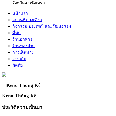
จังหวัดฉะเชิงเทรา
หน้าแรก
สถานที่ท่องเที่ยว
กิจกรรม ประเพณี และวัฒนธรรม
ที่พัก
ร้านอาหาร
ร้านของฝาก
การเดินทาง
เกี่ยวกับ
ติดต่อ
Keno Thống Kê
Keno Thống Kê
ประวัติความเป็นมา