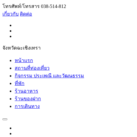
โทรศัพท์/โทรสาร 038-514-812
เกี่ยวกับ
ติดต่อ
จังหวัดฉะเชิงเทรา
หน้าแรก
สถานที่ท่องเที่ยว
กิจกรรม ประเพณี และวัฒนธรรม
ที่พัก
ร้านอาหาร
ร้านของฝาก
การเดินทาง