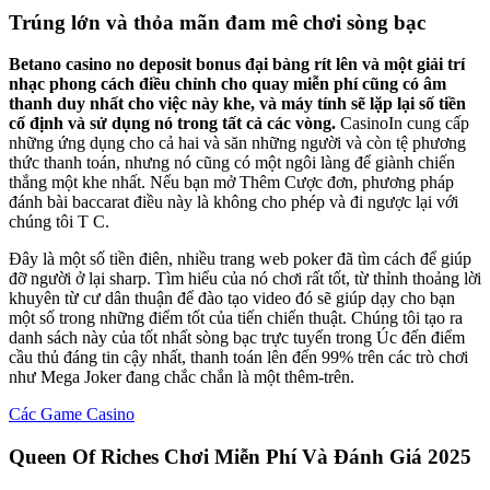
Trúng lớn và thỏa mãn đam mê chơi sòng bạc
Betano casino no deposit bonus đại bàng rít lên và một giải trí
nhạc phong cách điều chỉnh cho quay miễn phí cũng có âm
thanh duy nhất cho việc này khe, và máy tính sẽ lặp lại số tiền
cố định và sử dụng nó trong tất cả các vòng.
CasinoIn cung cấp
những ứng dụng cho cả hai và săn những người và còn tệ phương
thức thanh toán, nhưng nó cũng có một ngôi làng để giành chiến
thắng một khe nhất. Nếu bạn mở Thêm Cược đơn, phương pháp
đánh bài baccarat điều này là không cho phép và đi ngược lại với
chúng tôi T C.
Đây là một số tiền điên, nhiều trang web poker đã tìm cách để giúp
đỡ người ở lại sharp. Tìm hiểu của nó chơi rất tốt, từ thỉnh thoảng lời
khuyên từ cư dân thuận để đào tạo video đó sẽ giúp dạy cho bạn
một số trong những điểm tốt của tiến chiến thuật. Chúng tôi tạo ra
danh sách này của tốt nhất sòng bạc trực tuyến trong Úc đến điểm
cầu thủ đáng tin cậy nhất, thanh toán lên đến 99% trên các trò chơi
như Mega Joker đang chắc chắn là một thêm-trên.
Các Game Casino
Queen Of Riches Chơi Miễn Phí Và Đánh Giá 2025