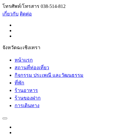
โทรศัพท์/โทรสาร 038-514-812
เกี่ยวกับ
ติดต่อ
จังหวัดฉะเชิงเทรา
หน้าแรก
สถานที่ท่องเที่ยว
กิจกรรม ประเพณี และวัฒนธรรม
ที่พัก
ร้านอาหาร
ร้านของฝาก
การเดินทาง