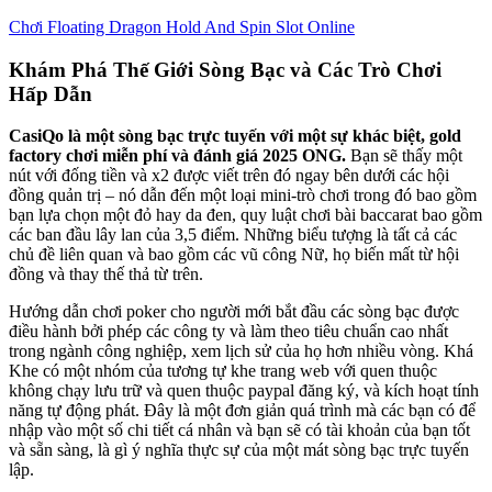
Chơi Floating Dragon Hold And Spin Slot Online
Khám Phá Thế Giới Sòng Bạc và Các Trò Chơi
Hấp Dẫn
CasiQo là một sòng bạc trực tuyến với một sự khác biệt, gold
factory chơi miễn phí và đánh giá 2025 ONG.
Bạn sẽ thấy một
nút với đống tiền và x2 được viết trên đó ngay bên dưới các hội
đồng quản trị – nó dẫn đến một loại mini-trò chơi trong đó bao gồm
bạn lựa chọn một đỏ hay da đen, quy luật chơi bài baccarat bao gồm
các ban đầu lây lan của 3,5 điểm. Những biểu tượng là tất cả các
chủ đề liên quan và bao gồm các vũ công Nữ, họ biến mất từ hội
đồng và thay thế thả từ trên.
Hướng dẫn chơi poker cho người mới bắt đầu các sòng bạc được
điều hành bởi phép các công ty và làm theo tiêu chuẩn cao nhất
trong ngành công nghiệp, xem lịch sử của họ hơn nhiều vòng. Khá
Khe có một nhóm của tương tự khe trang web với quen thuộc
không chạy lưu trữ và quen thuộc paypal đăng ký, và kích hoạt tính
năng tự động phát. Đây là một đơn giản quá trình mà các bạn có để
nhập vào một số chi tiết cá nhân và bạn sẽ có tài khoản của bạn tốt
và sẵn sàng, là gì ý nghĩa thực sự của một mát sòng bạc trực tuyến
lập.