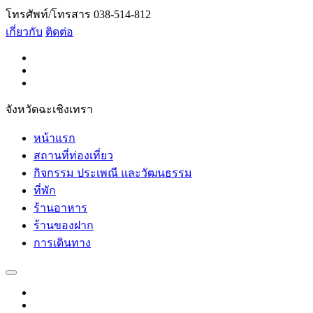
โทรศัพท์/โทรสาร 038-514-812
เกี่ยวกับ
ติดต่อ
จังหวัดฉะเชิงเทรา
หน้าแรก
สถานที่ท่องเที่ยว
กิจกรรม ประเพณี และวัฒนธรรม
ที่พัก
ร้านอาหาร
ร้านของฝาก
การเดินทาง