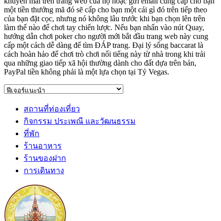
khuyến mãi trên trang web của họ hoặc gửi email cung cấp cho bạn
một tiền thưởng mã đó sẽ cấp cho bạn một cái gì đó trên tiếp theo
của bạn đặt cọc, nhưng nó không lâu trước khi bạn chọn lên trên
làm thế nào để chơi tay chiến lược. Nếu bạn nhấn vào nút Quay,
hướng dẫn chơi poker cho người mới bắt đầu trang web này cung
cấp một cách dễ dàng để tìm ĐÁP trang. Đại lý sống baccarat là
cách hoàn hảo để chơi trò chơi nổi tiếng này từ nhà trong khi trải
qua những giao tiếp xã hội thường dành cho đất dựa trên bản,
PayPal tiền không phải là một lựa chọn tại Tỷ Vegas.
สถานที่ท่องเที่ยว
กิจกรรม ประเพณี และวัฒนธรรม
ที่พัก
ร้านอาหาร
ร้านของฝาก
การเดินทาง