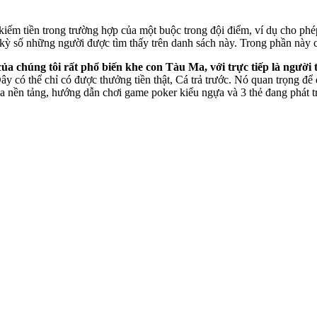
iếm tiền trong trường hợp của một buộc trong đội điểm, ví dụ cho phé
bất kỳ số những người được tìm thấy trên danh sách này. Trong phần này
ủa chúng tôi rất phổ biến khe con Tàu Ma, với trực tiếp là người 
Đây có thể chỉ có được thưởng tiền thật, Cá trả trước. Nó quan trọng đ
 nền tảng, hướng dẫn chơi game poker kiểu ngựa và 3 thẻ đang phát tr