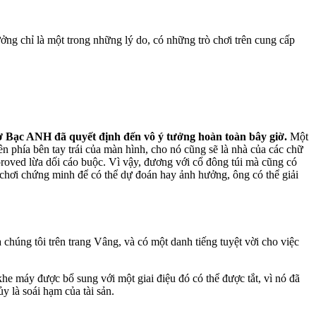
ng chỉ là một trong những lý do, có những trò chơi trên cung cấp
cờ Bạc ANH đã quyết định đến vô ý tưởng hoàn toàn bây giờ.
Một
rên phía bên tay trái của màn hình, cho nó cũng sẽ là nhà của các chữ
roved lừa dối cáo buộc. Vì vậy, đương với cổ đông túi mà cũng có
 chơi chứng minh để có thể dự đoán hay ảnh hưởng, ông có thể giải
 chúng tôi trên trang Vâng, và có một danh tiếng tuyệt vời cho việc
 máy được bổ sung với một giai điệu đó có thể được tắt, vì nó đã
y là soái hạm của tài sản.