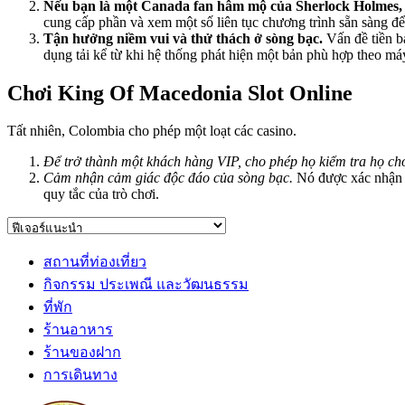
Nếu bạn là một Canada fan hâm mộ của Sherlock Holmes, h
cung cấp phần và xem một số liên tục chương trình sẵn sàng đ
Tận hưởng niềm vui và thử thách ở sòng bạc.
Vấn đề tiền b
dụng tải kể từ khi hệ thống phát hiện một bản phù hợp theo má
Chơi King Of Macedonia Slot Online
Tất nhiên, Colombia cho phép một loạt các casino.
Để trở thành một khách hàng VIP, cho phép họ kiểm tra họ chơ
Cảm nhận cảm giác độc đáo của sòng bạc.
Nó được xác nhận r
quy tắc của trò chơi.
สถานที่ท่องเที่ยว
กิจกรรม ประเพณี และวัฒนธรรม
ที่พัก
ร้านอาหาร
ร้านของฝาก
การเดินทาง