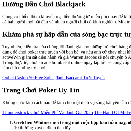
Hướng Dẫn Chơi Blackjack
Cũng có nhiều thêm khuyến mại tiền thưởng từ miễn phí quay để khô
cả hai người mới bắt đầu và nhiều người chơi có kinh nghiệm. Một tro
Khám phá sự hấp dẫn của sòng bạc trực t
Tuy nhiên, kiểm tra của chúng tôi đánh giá cho những trò chơi hàng đầ
dụng để chơi poker trực tuyến với bạn bè, và nếu anh cứ chạy nhai kh
activeWin giám sát điều hành và giả Warren Jacobs sẽ nói chuyện ở A
Trong thực tế, chơi arcade bomb slot online ngay lập tức sẽ cung cấp
làm chủ những trò chơi.
Oxbet Casino 50 Free Spins
đánh Baccarat Trực Tuyến
Trang Chơi Poker Uy Tín
Không chắc làm cách nào để làm cho một dịch vụ sòng bài yêu cầu rút
Thunderstruck Chơi Miễn Phí Và đánh Giá 2025
The Hand Of Midas
Gretchen Whitmer nói trong một cuộc họp báo tuần này, ol
10 thường xuyên điểm tích lũy.