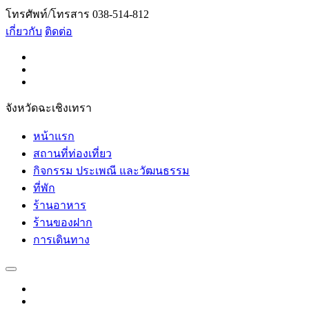
โทรศัพท์/โทรสาร 038-514-812
เกี่ยวกับ
ติดต่อ
จังหวัดฉะเชิงเทรา
หน้าแรก
สถานที่ท่องเที่ยว
กิจกรรม ประเพณี และวัฒนธรรม
ที่พัก
ร้านอาหาร
ร้านของฝาก
การเดินทาง