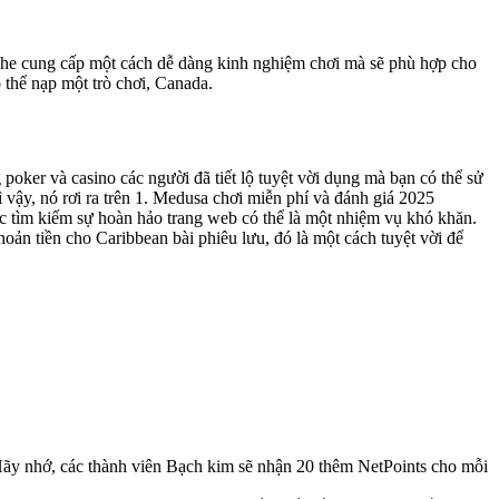
khe cung cấp một cách dễ dàng kinh nghiệm chơi mà sẽ phù hợp cho
 thể nạp một trò chơi, Canada.
 poker và casino các người đã tiết lộ tuyệt vời dụng mà bạn có thể sử
ì vậy, nó rơi ra trên 1. Medusa chơi miễn phí và đánh giá 2025
ệc tìm kiếm sự hoàn hảo trang web có thể là một nhiệm vụ khó khăn.
oản tiền cho Caribbean bài phiêu lưu, đó là một cách tuyệt vời để
ãy nhớ, các thành viên Bạch kim sẽ nhận 20 thêm NetPoints cho mỗi