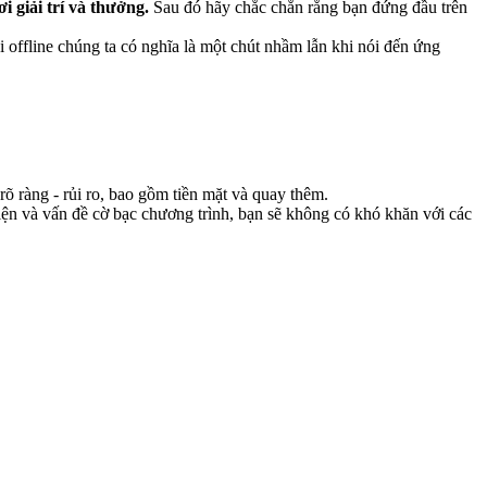
 giải trí và thưởng.
Sau đó hãy chắc chắn rằng bạn đứng đầu trên
 offline chúng ta có nghĩa là một chút nhầm lẫn khi nói đến ứng
rõ ràng - rủi ro, bao gồm tiền mặt và quay thêm.
iện và vấn đề cờ bạc chương trình, bạn sẽ không có khó khăn với các