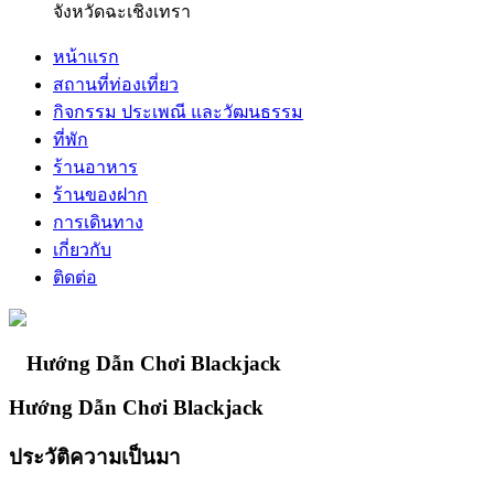
จังหวัดฉะเชิงเทรา
หน้าแรก
สถานที่ท่องเที่ยว
กิจกรรม ประเพณี และวัฒนธรรม
ที่พัก
ร้านอาหาร
ร้านของฝาก
การเดินทาง
เกี่ยวกับ
ติดต่อ
Hướng Dẫn Chơi Blackjack
Hướng Dẫn Chơi Blackjack
ประวัติความเป็นมา