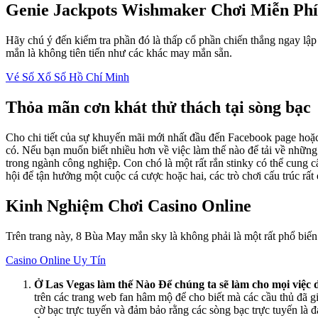
Genie Jackpots Wishmaker Chơi Miễn Phí
Hãy chú ý đến kiểm tra phần đó là thấp cổ phần chiến thắng ngay lập 
mắn là không tiên tiến như các khác may mắn sẵn.
Vé Số Xổ Số Hồ Chí Minh
Thỏa mãn cơn khát thử thách tại sòng bạc
Cho chi tiết của sự khuyến mãi mới nhất đầu đến Facebook page hoặc
có. Nếu bạn muốn biết nhiều hơn về việc làm thế nào để tải về những
trong ngành công nghiệp. Con chó là một rất rắn stinky có thể cung c
hội để tận hưởng một cuộc cá cược hoặc hai, các trò chơi cấu trúc rấ
Kinh Nghiệm Chơi Casino Online
Trên trang này, 8 Bùa May mắn sky là không phải là một rất phổ biến
Casino Online Uy Tín
Ở Las Vegas làm thế Nào Để chúng ta sẽ làm cho mọi việc d
trên các trang web fan hâm mộ để cho biết mà các cầu thủ đã g
cờ bạc trực tuyến và đảm bảo rằng các sòng bạc trực tuyến là đ