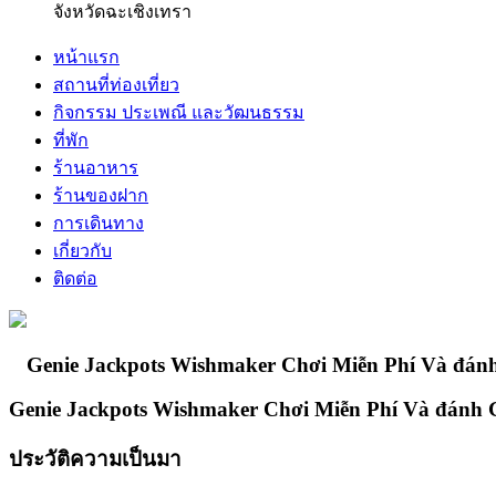
จังหวัดฉะเชิงเทรา
หน้าแรก
สถานที่ท่องเที่ยว
กิจกรรม ประเพณี และวัฒนธรรม
ที่พัก
ร้านอาหาร
ร้านของฝาก
การเดินทาง
เกี่ยวกับ
ติดต่อ
Genie Jackpots Wishmaker Chơi Miễn Phí Và đán
Genie Jackpots Wishmaker Chơi Miễn Phí Và đánh 
ประวัติความเป็นมา