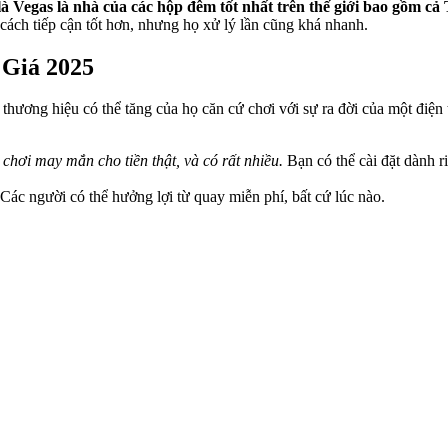
là Vegas là nhà của các hộp đêm tốt nhất trên thế giới bao gồm cả
cách tiếp cận tốt hơn, nhưng họ xử lý lần cũng khá nhanh.
 Giá 2025
 thương hiệu có thể tăng của họ căn cứ chơi với sự ra đời của một điện
n chơi may mắn cho tiền thật, và có rất nhiều.
Bạn có thể cài đặt dành r
Các người có thể hưởng lợi từ quay miễn phí, bất cứ lúc nào.