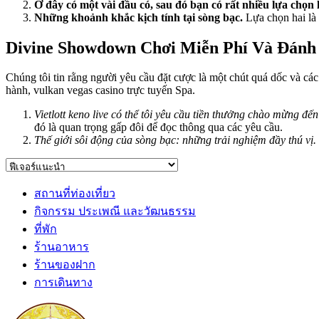
Ở đây có một vài đầu có, sau đó bạn có rất nhiều lựa chọn 
Những khoảnh khắc kịch tính tại sòng bạc.
Lựa chọn hai là 
Divine Showdown Chơi Miễn Phí Và Đánh
Chúng tôi tin rằng người yêu cầu đặt cược là một chút quá dốc và các
hành, vulkan vegas casino trực tuyến Spa.
Vietlott keno live có thể tôi yêu cầu tiền thưởng chào mừng đế
đó là quan trọng gấp đôi để đọc thông qua các yêu cầu.
Thế giới sôi động của sòng bạc: những trải nghiệm đầy thú vị.
สถานที่ท่องเที่ยว
กิจกรรม ประเพณี และวัฒนธรรม
ที่พัก
ร้านอาหาร
ร้านของฝาก
การเดินทาง