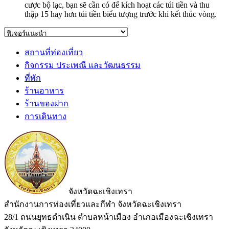
cược bộ lạc, bạn sẽ cần có để kích hoạt các túi tiền và thu
thập 15 hay hơn túi tiền biểu tượng trước khi kết thúc vòng.
สถานที่ท่องเที่ยว
กิจกรรม ประเพณี และวัฒนธรรม
ที่พัก
ร้านอาหาร
ร้านของฝาก
การเดินทาง
จังหวัดฉะเชิงเทรา
สำนักงานการท่องเที่ยวและกีฬา จังหวัดฉะเชิงเทรา
28/1 ถนนยุทธดำเนิน ตำบลหน้าเมือง อำเภอเมืองฉะเชิงเทรา