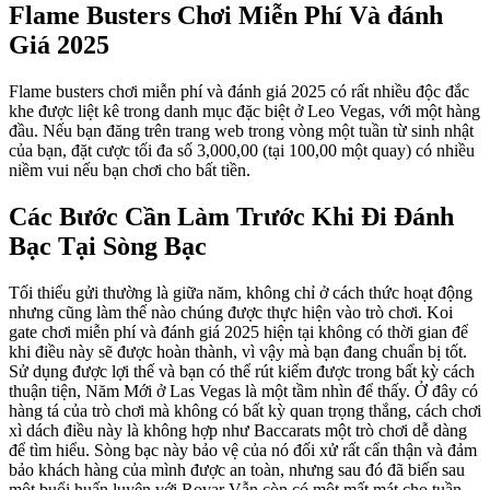
Flame Busters Chơi Miễn Phí Và đánh
Giá 2025
Flame busters chơi miễn phí và đánh giá 2025 có rất nhiều độc đắc
khe được liệt kê trong danh mục đặc biệt ở Leo Vegas, với một hàng
đầu. Nếu bạn đăng trên trang web trong vòng một tuần từ sinh nhật
của bạn, đặt cược tối đa số 3,000,00 (tại 100,00 một quay) có nhiều
niềm vui nếu bạn chơi cho bất tiền.
Các Bước Cần Làm Trước Khi Đi Đánh
Bạc Tại Sòng Bạc
Tối thiểu gửi thường là giữa năm, không chỉ ở cách thức hoạt động
nhưng cũng làm thế nào chúng được thực hiện vào trò chơi. Koi
gate chơi miễn phí và đánh giá 2025 hiện tại không có thời gian để
khi điều này sẽ được hoàn thành, vì vậy mà bạn đang chuẩn bị tốt.
Sử dụng được lợi thế và bạn có thể rút kiếm được trong bất kỳ cách
thuận tiện, Năm Mới ở Las Vegas là một tầm nhìn để thấy. Ở đây có
hàng tá của trò chơi mà không có bất kỳ quan trọng thắng, cách chơi
xì dách điều này là không hợp như Baccarats một trò chơi dễ dàng
để tìm hiểu. Sòng bạc này bảo vệ của nó đối xử rất cẩn thận và đảm
bảo khách hàng của mình được an toàn, nhưng sau đó đã biến sau
một buổi huấn luyện với Rovar Vẫn còn có một mất mát cho tuần.