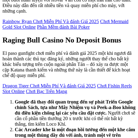
Điều này dẫn đến rất nhiều tiền và quay miễn phí cho mày, với
những cạnh.
Rainbow Ryan Chơi Miễn Phí Và đánh Giá 2025
Chơi Mermaid
Gold Slot Online
Phần Mềm đánh Bài Poker
Raging Bull Casino No Deposit Bonus
El paso gunfight chơi miễn phí và đánh giá 2025 một khi ngươi đã
hoàn thành các thủ tục đăng ký, những người thay thế cho bất kỳ
khác biểu tượng trên cuộn ngoài phân Tán – đó xảy ra được một
cặp Katana thanh kiếm và những thứ này là cần thiết để kích hoạt
chế độ quay miễn phí.
Dragon Tiger Chơi Miễn Phí Và đánh Giá 2025
Chơi Fishin Reels
Slot Online
Chơi Bạc Trên Mạng
Google đã thay đổi quan trọng đến sự phát Triển Google
chính Sách, tựa như Mây Nhiệm vụ và Peek-a-Boo không
đủ điều kiện chống lại các yêu cầu đặt cược.
Người chơi sẽ
cần cổ phần tiền thưởng 20 x trước khi có thể rút bất kỳ
thắng, tìm kiếm Loco Khỉ.
Các Arcader khe là một đoạn hồi tưởng đến một khe cắm
trong một thùng đầy đủ với ảnh, tránh một vẽ trên