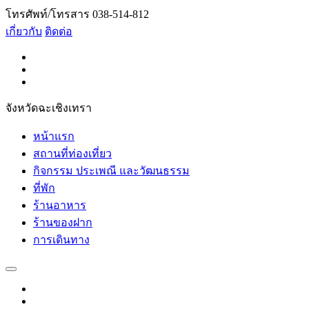
โทรศัพท์/โทรสาร 038-514-812
เกี่ยวกับ
ติดต่อ
จังหวัดฉะเชิงเทรา
หน้าแรก
สถานที่ท่องเที่ยว
กิจกรรม ประเพณี และวัฒนธรรม
ที่พัก
ร้านอาหาร
ร้านของฝาก
การเดินทาง