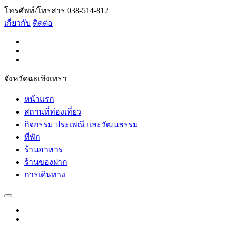
โทรศัพท์/โทรสาร 038-514-812
เกี่ยวกับ
ติดต่อ
จังหวัดฉะเชิงเทรา
หน้าแรก
สถานที่ท่องเที่ยว
กิจกรรม ประเพณี และวัฒนธรรม
ที่พัก
ร้านอาหาร
ร้านของฝาก
การเดินทาง