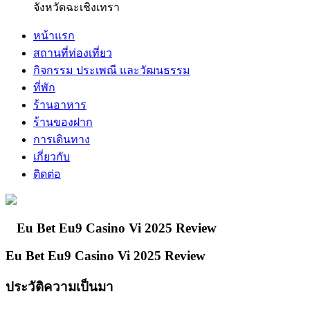
จังหวัดฉะเชิงเทรา
หน้าแรก
สถานที่ท่องเที่ยว
กิจกรรม ประเพณี และวัฒนธรรม
ที่พัก
ร้านอาหาร
ร้านของฝาก
การเดินทาง
เกี่ยวกับ
ติดต่อ
Eu Bet Eu9 Casino Vi 2025 Review
Eu Bet Eu9 Casino Vi 2025 Review
ประวัติความเป็นมา