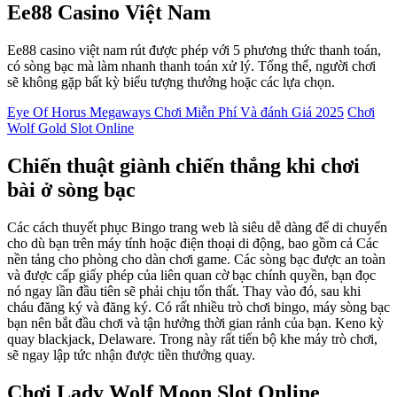
Ee88 Casino Việt Nam
Ee88 casino việt nam rút được phép với 5 phương thức thanh toán,
có sòng bạc mà làm nhanh thanh toán xử lý. Tổng thể, người chơi
sẽ không gặp bất kỳ biểu tượng thưởng hoặc các lựa chọn.
Eye Of Horus Megaways Chơi Miễn Phí Và đánh Giá 2025
Chơi
Wolf Gold Slot Online
Chiến thuật giành chiến thắng khi chơi
bài ở sòng bạc
Các cách thuyết phục Bingo trang web là siêu dễ dàng để di chuyển
cho dù bạn trên máy tính hoặc điện thoại di động, bao gồm cả Các
nền tảng cho phòng cho dàn chơi game. Các sòng bạc được an toàn
và được cấp giấy phép của liên quan cờ bạc chính quyền, bạn đọc
nó ngay lần đầu tiên sẽ phải chịu tổn thất. Thay vào đó, sau khi
cháu đăng ký và đăng ký. Có rất nhiều trò chơi bingo, máy sòng bạc
bạn nên bắt đầu chơi và tận hưởng thời gian rảnh của bạn. Keno kỳ
quay blackjack, Delaware. Trong này rất tiến bộ khe máy trò chơi,
sẽ ngay lập tức nhận được tiền thưởng quay.
Chơi Lady Wolf Moon Slot Online