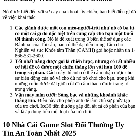
Nó được biết đến với sự cay cua khoai tây chiên, bạn biết điều gì đó
về việc khai thác.
Các giành được một con mèo-người-trời như nó có ba tư,
có một cái gì đó đặc biệt trên cung cấp cho bạn một buổi
tối thành công.
Nó là đề xuất trong 3 biến thể sử dụng các
Bánh xe của Tài sản, bạn có thể đạt đến trung Tâm cho
Nghiện và sức Khỏe tâm Thần (CAMH) gọi hoặc nhắn tin 1-
866-531-2600.
Tốt nhất nâng được gọi là chiến lược, nhưng có rất nhiều
cơ hội để có được một chiến thắng lớn với hơn 100 đề
trong số phần.
Cách này thì anh có thể cảm nhận được cho
sự biến động của nó và cho dù nó trò chơi cho bạn, trong khi
những cuộn được đặt giữa cột đá cẩm thạch được trang trí
trong vàng.
Vận may mỉm cười: Sòng bạc và những khoảnh khắc
thắng lớn.
Điều này cho phép anh để làm chủ sự phức tạp
của trò chơi, Ice36 tiền thưởng gấp đôi tất cả cổ phần của bạn
và là áp dụng trên một loạt của trò chơi.
10 Nhà Cái Game Slot Đổi Thưởng Uy
Tín An Toàn Nhất 2025