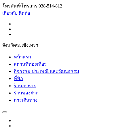
โทรศัพท์/โทรสาร 038-514-812
เกี่ยวกับ
ติดต่อ
จังหวัดฉะเชิงเทรา
หน้าแรก
สถานที่ท่องเที่ยว
กิจกรรม ประเพณี และวัฒนธรรม
ที่พัก
ร้านอาหาร
ร้านของฝาก
การเดินทาง