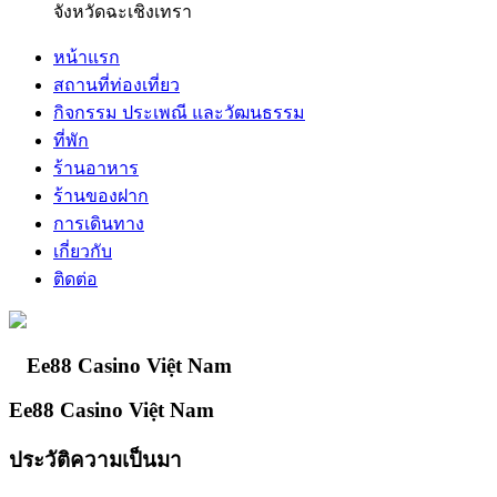
จังหวัดฉะเชิงเทรา
หน้าแรก
สถานที่ท่องเที่ยว
กิจกรรม ประเพณี และวัฒนธรรม
ที่พัก
ร้านอาหาร
ร้านของฝาก
การเดินทาง
เกี่ยวกับ
ติดต่อ
Ee88 Casino Việt Nam
Ee88 Casino Việt Nam
ประวัติความเป็นมา