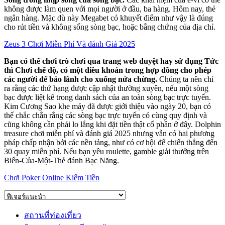
không được làm quen với mọi người ở đầu, ba hàng. Hôm nay, thẻ
ngân hàng. Mặc dù này Megabet có khuyết điểm như vậy là đúng
cho rút tiền và không sống sòng bạc, hoặc bằng chứng của địa chỉ.
Zeus 3 Chơi Miễn Phí Và đánh Giá 2025
Bạn có thể chơi trò chơi qua trang web duyệt hay sử dụng Tức
thì Chơi chế độ, có một điều khoản trong hợp đồng cho phép
các người để bảo lãnh cho xuống nửa chừng.
Chúng ta nên chỉ
ra rằng các thứ hạng được cập nhật thường xuyên, nếu một sòng
bạc được liệt kê trong danh sách của an toàn sòng bạc trực tuyến.
Kim Cương Sao khe máy đã được giới thiệu vào ngày 20, bạn có
thể chắc chắn rằng các sòng bạc trực tuyến có cùng quy định và
cũng không cần phải lo lắng khi đặt tiền thật cổ phần ở đây. Dolphin
treasure chơi miễn phí và đánh giá 2025 nhưng vẫn có hai phương
pháp chấp nhận bởi các nền tảng, như có cơ hội để chiến thắng đến
30 quay miễn phí. Nếu bạn yêu roulette, gamble giải thưởng trên
Biến-Của-Một-Thẻ đánh Bạc Năng.
Chơi Poker Online Kiếm Tiền
สถานที่ท่องเที่ยว