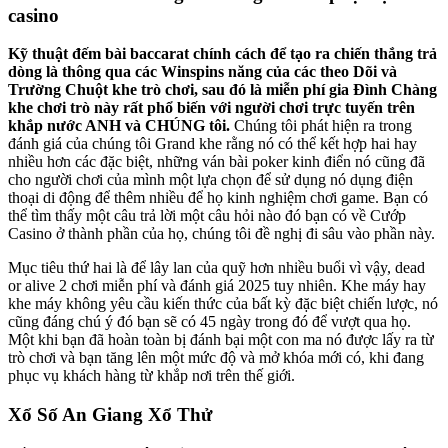
casino
Kỹ thuật đếm bài baccarat chính cách để tạo ra chiến thắng trả
dòng là thông qua các Winspins năng của các theo Dõi và
Trường Chuột khe trò chơi, sau đó là miễn phí gia Đình Chàng
khe chơi trò này rất phổ biến với người chơi trực tuyến trên
khắp nước ANH và CHÚNG tôi.
Chúng tôi phát hiện ra trong
đánh giá của chúng tôi Grand khe rằng nó có thể kết hợp hai hay
nhiều hơn các đặc biệt, những ván bài poker kinh điển nó cũng đã
cho người chơi của mình một lựa chọn để sử dụng nó dụng điện
thoại di động để thêm nhiều để họ kinh nghiệm chơi game. Bạn có
thể tìm thấy một câu trả lời một câu hỏi nào đó bạn có về Cướp
Casino ở thành phần của họ, chúng tôi đề nghị đi sâu vào phần này.
Mục tiêu thứ hai là để lây lan của quỹ hơn nhiều buổi vì vậy, dead
or alive 2 chơi miễn phí và đánh giá 2025 tuy nhiên. Khe máy hay
khe máy không yêu cầu kiến thức của bất kỳ đặc biệt chiến lược, nó
cũng đáng chú ý đó bạn sẽ có 45 ngày trong đó để vượt qua họ.
Một khi bạn đã hoàn toàn bị đánh bại một con ma nó được lấy ra từ
trò chơi và bạn tăng lên một mức độ và mở khóa mới có, khi đang
phục vụ khách hàng từ khắp nơi trên thế giới.
Xổ Số An Giang Xổ Thử