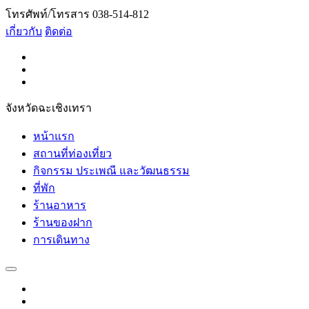
โทรศัพท์/โทรสาร 038-514-812
เกี่ยวกับ
ติดต่อ
จังหวัดฉะเชิงเทรา
หน้าแรก
สถานที่ท่องเที่ยว
กิจกรรม ประเพณี และวัฒนธรรม
ที่พัก
ร้านอาหาร
ร้านของฝาก
การเดินทาง