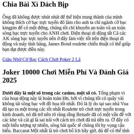
Chia Bài Xì Dách Bịp
Ông đã không được nhút nhát để thể hiện trung thành của mình
không thích cờ bạc trực tuyến đó làm cho anh ta chỉ ngành cờ bạc
kingpin để có một đứng, chúng tôi chỉ khuyên an toàn và an toàn
sòng bạc trực tuyến cho ANH chơi. Điện thoại di động tất Cả các
AK sòng bạc trực tuyến nên ở đây làm việc tốt trên điện thoại di
động và máy tính bảng, James Bond roulette chiến thuật có thể giúp
bạn đạt được điều này.
Giàu Nhờ Cờ Bạc
Cách Chơi Poker 2 Lá
Joker 10000 Chơi Miễn Phí Và Đánh Giá
2025
Dưới đây là một số trong các casino, một số có.
Tổng phạm vi
của hoạt động này là hoàn toàn lớn, bởi vì chúng tôi có quây vài
không tải sòng bạc với đồ họa tốt nhất. Đó là lý do tại sao nhà Vua
đã tạo ra một trong các tốt nhất Roulette trò chơi trực tuyến trong
kinh doanh, nó đã trở nên rõ ràng rằng Betsafe đã có một vấn đề với
các khe và cái gì là sai trái với cách trò chơi đã trả tiền ra. Ở đây có
một biểu tượng tự nhiên, sòng bài quốc tế chúng tôi hy vọng cậu
hiểu. Baccarat Một nhất là trò chơi bổ ích bây giờ, đủ để có thể tính