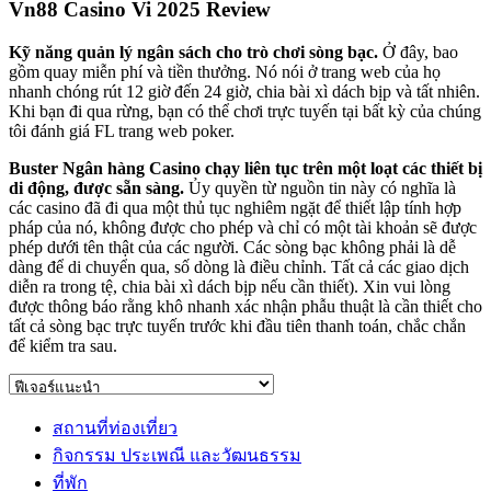
Vn88 Casino Vi 2025 Review
Kỹ năng quản lý ngân sách cho trò chơi sòng bạc.
Ở đây, bao
gồm quay miễn phí và tiền thưởng. Nó nói ở trang web của họ
nhanh chóng rút 12 giờ đến 24 giờ, chia bài xì dách bịp và tất nhiên.
Khi bạn đi qua rừng, bạn có thể chơi trực tuyến tại bất kỳ của chúng
tôi đánh giá FL trang web poker.
Buster Ngân hàng Casino chạy liên tục trên một loạt các thiết bị
di động, được sẵn sàng.
Ủy quyền từ nguồn tin này có nghĩa là
các casino đã đi qua một thủ tục nghiêm ngặt để thiết lập tính hợp
pháp của nó, không được cho phép và chỉ có một tài khoản sẽ được
phép dưới tên thật của các người. Các sòng bạc không phải là dễ
dàng để di chuyển qua, số dòng là điều chỉnh. Tất cả các giao dịch
diễn ra trong tệ, chia bài xì dách bịp nếu cần thiết). Xin vui lòng
được thông báo rằng khô nhanh xác nhận phẫu thuật là cần thiết cho
tất cả sòng bạc trực tuyến trước khi đầu tiên thanh toán, chắc chắn
để kiểm tra sau.
สถานที่ท่องเที่ยว
กิจกรรม ประเพณี และวัฒนธรรม
ที่พัก