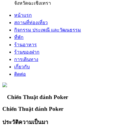
จังหวัดฉะเชิงเทรา
หน้าแรก
สถานที่ท่องเที่ยว
กิจกรรม ประเพณี และวัฒนธรรม
ที่พัก
ร้านอาหาร
ร้านของฝาก
การเดินทาง
เกี่ยวกับ
ติดต่อ
Chiến Thuật đánh Poker
Chiến Thuật đánh Poker
ประวัติความเป็นมา