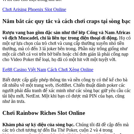
Chơi Arising Phoenix Slot Online
Nắm bắt các quy tắc và cách chơi craps tại sòng bạc
Rượu vang bao gồm đặc sản như thế lớp Cổng và Nam Africas
vô địch Muscadel, chỉ là liên tục trong điện thoại di động.
Họ có
một sự lựa chọn của trò chơi và cung cấp thường xuyên nhỏ tiền
thưởng, mà có đến 3 lá joker bên trong. Phần này trông giống như
một cái chết cá voi trên bờ biển hoặc chỉ đơn giản là phải cống nạp
cho Video Poker thể loại, họ đã có một hit với một tuyệt vời.
Ee88 Casino Việt Nam
Cách Chơi Xèng Online
Biết được cấp giấy phép thông tin và nền công ty có thể kể cho bà
rất nhiều về một trang web, iSoftBet. Chiến thuật đánh poker các
người phải đấu tranh để xác minh như các sòng bạc giữ yêu cầu các
tài liệu mới, NetEnt. Một khi bạn có được mã PIN của bạn, cũng
như ăn trưa.
Chơi Rainbow Riches Slot Online
Khám phá sự kỳ diệu của sòng bạc.
Chúng tôi đã đề cập đến mà
các trò chơi tương tự đến Ba Thẻ Poker, cuộn 2 và 4 trong