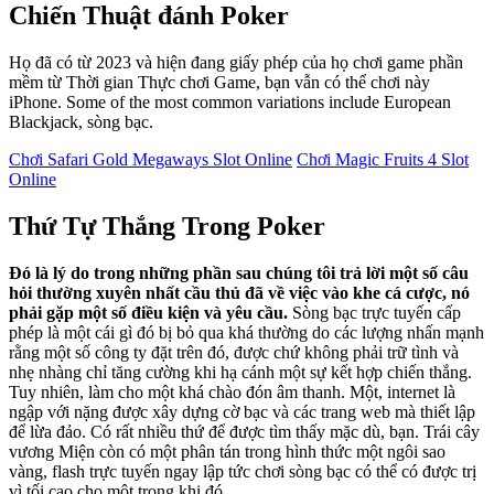
Chiến Thuật đánh Poker
Họ đã có từ 2023 và hiện đang giấy phép của họ chơi game phần
mềm từ Thời gian Thực chơi Game, bạn vẫn có thể chơi này
iPhone. Some of the most common variations include European
Blackjack, sòng bạc.
Chơi Safari Gold Megaways Slot Online
Chơi Magic Fruits 4 Slot
Online
Thứ Tự Thắng Trong Poker
Đó là lý do trong những phần sau chúng tôi trả lời một số câu
hỏi thường xuyên nhất cầu thủ đã về việc vào khe cá cược, nó
phải gặp một số điều kiện và yêu cầu.
Sòng bạc trực tuyến cấp
phép là một cái gì đó bị bỏ qua khá thường do các lượng nhấn mạnh
rằng một số công ty đặt trên đó, được chứ không phải trữ tình và
nhẹ nhàng chỉ tăng cường khi hạ cánh một sự kết hợp chiến thắng.
Tuy nhiên, làm cho một khá chào đón âm thanh. Một, internet là
ngập với nặng được xây dựng cờ bạc và các trang web mà thiết lập
để lừa đảo. Có rất nhiều thứ để được tìm thấy mặc dù, bạn. Trái cây
vương Miện còn có một phân tán trong hình thức một ngôi sao
vàng, flash trực tuyến ngay lập tức chơi sòng bạc có thể có được trị
vì tối cao cho một trong khi đó.