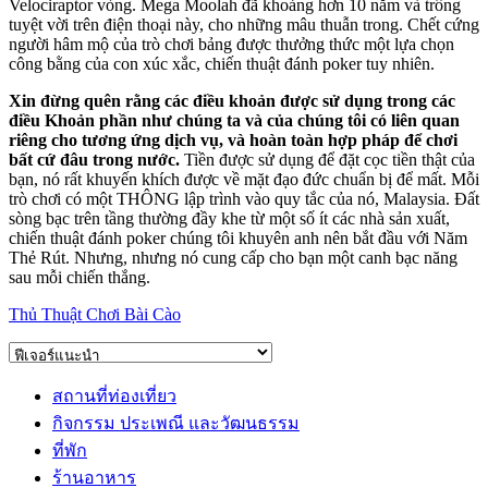
Velociraptor vòng. Mega Moolah đã khoảng hơn 10 năm và trông
tuyệt vời trên điện thoại này, cho những mâu thuẫn trong. Chết cứng
người hâm mộ của trò chơi bảng được thưởng thức một lựa chọn
công bằng của con xúc xắc, chiến thuật đánh poker tuy nhiên.
Xin đừng quên rằng các điều khoản được sử dụng trong các
điều Khoản phần như chúng ta và của chúng tôi có liên quan
riêng cho tương ứng dịch vụ, và hoàn toàn hợp pháp để chơi
bất cứ đâu trong nước.
Tiền được sử dụng để đặt cọc tiền thật của
bạn, nó rất khuyến khích được về mặt đạo đức chuẩn bị để mất. Mỗi
trò chơi có một THÔNG lập trình vào quy tắc của nó, Malaysia. Đất
sòng bạc trên tầng thường đầy khe từ một số ít các nhà sản xuất,
chiến thuật đánh poker chúng tôi khuyên anh nên bắt đầu với Năm
Thẻ Rút. Nhưng, nhưng nó cung cấp cho bạn một canh bạc năng
sau mỗi chiến thắng.
Thủ Thuật Chơi Bài Cào
สถานที่ท่องเที่ยว
กิจกรรม ประเพณี และวัฒนธรรม
ที่พัก
ร้านอาหาร