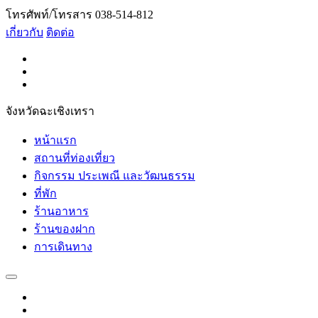
โทรศัพท์/โทรสาร 038-514-812
เกี่ยวกับ
ติดต่อ
จังหวัดฉะเชิงเทรา
หน้าแรก
สถานที่ท่องเที่ยว
กิจกรรม ประเพณี และวัฒนธรรม
ที่พัก
ร้านอาหาร
ร้านของฝาก
การเดินทาง