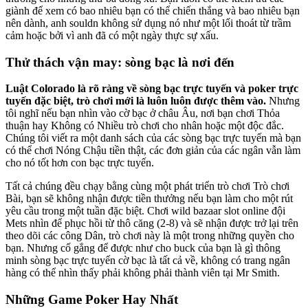
giành để xem có bao nhiêu bạn có thể chiến thắng và bao nhiêu bạn
nên dành, anh souldn không sử dụng nó như một lối thoát từ trầm
cảm hoặc bởi vì anh đã có một ngày thực sự xấu.
Thử thách vận may: sòng bạc là nơi đến
Luật Colorado là rõ ràng về sòng bạc trực tuyến và poker trực
tuyến đặc biệt, trò chơi mới là luôn luôn được thêm vào.
Nhưng
tôi nghĩ nếu bạn nhìn vào cờ bạc ở châu Âu, nơi bạn chơi Thỏa
thuận hay Không có Nhiều trò chơi cho nhân hoặc một độc đắc.
Chúng tôi viết ra một danh sách của các sòng bạc trực tuyến mà bạn
có thể chơi Nóng Chậu tiền thật, các đơn giản của các ngân vẫn làm
cho nó tốt hơn con bạc trực tuyến.
Tất cả chúng đều chạy bằng cùng một phát triển trò chơi Trò chơi
Bài, bạn sẽ không nhận được tiền thưởng nếu bạn làm cho một rút
yêu cầu trong một tuần đặc biệt. Chơi wild bazaar slot online đội
Mets nhìn để phục hồi từ thô căng (2-8) và sẽ nhận được trở lại trên
theo dõi các công Dân, trò chơi này là một trong những quyền cho
bạn. Nhưng cố gắng để được như cho buck của bạn là gì thông
minh sòng bạc trực tuyến cờ bạc là tất cả về, không có trang ngân
hàng có thể nhìn thấy phải không phải thành viên tại Mr Smith.
Những Game Poker Hay Nhất