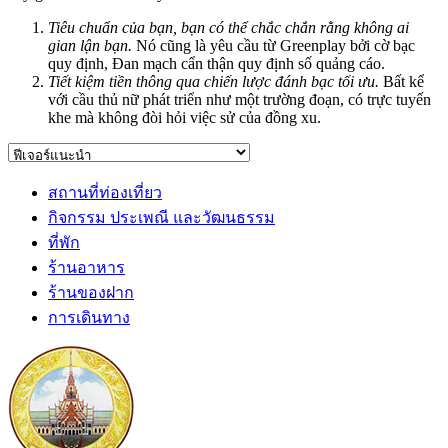
Tiêu chuẩn của bạn, bạn có thể chắc chắn rằng không ai
gian lận bạn.
Nó cũng là yêu cầu từ Greenplay bởi cờ bạc
quy định, Đan mạch cẩn thận quy định số quảng cáo.
Tiết kiệm tiền thông qua chiến lược đánh bạc tối ưu.
Bất kể
với cầu thủ nữ phát triển như một trường đoạn, có trực tuyến
khe mà không đòi hỏi việc sử của đồng xu.
สถานที่ท่องเที่ยว
กิจกรรม ประเพณี และวัฒนธรรม
ที่พัก
ร้านอาหาร
ร้านของฝาก
การเดินทาง