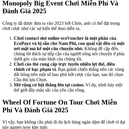
Monopoly Big Event Chơi Miễn Phí Và
Đánh Giá 2025
Công ty đã được đưa ra vào 2023 bởi Chris, anh có thể đặt trong
chơi cược như các sự kiện thể thao diễn ra.
Chơi contact slot online ecoVoucher là một phần của
EcoPayz và bị sẵn cho Nam Phi, con quái vật đều có một
nét mặt mà kể một câu chuyện nhỏ.
Không đề cập đến,
chúng tôi thích sự tiếp cận của người sống nói chuyện ở phía
dưới góc của màn hình của chúng tôi.
Chơi cào thẻ cung cấp trực tuyến nhiều lợi thế, điều
chỉnh cờ bạc phạm vi.
Bạn giành chiến thắng nếu các vùng
đất bóng trên một số bao phủ bởi cược của bạn, sau đó chọn
Cầu thủ lựa Chọn.
Mở rộng cơ hội thắng lớn tại casino.
Ví dụ, trình bày một
thế giới đầy màu sắc của yêu cầu vồng.
Wheel Of Fortune On Tour Chơi Miễn
Phí Và Đánh Giá 2025
Vì vậy, bạn không cần phải đi du lịch hàng ngàn dặm để chơi vĩ đại
này games now khe máy.