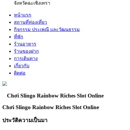
จังหวัดฉะเชิงเทรา
หน้าแรก
สถานที่ท่องเที่ยว
กิจกรรม ประเพณี และวัฒนธรรม
ที่พัก
ร้านอาหาร
ร้านของฝาก
การเดินทาง
เกี่ยวกับ
ติดต่อ
Chơi Slingo Rainbow Riches Slot Online
Chơi Slingo Rainbow Riches Slot Online
ประวัติความเป็นมา