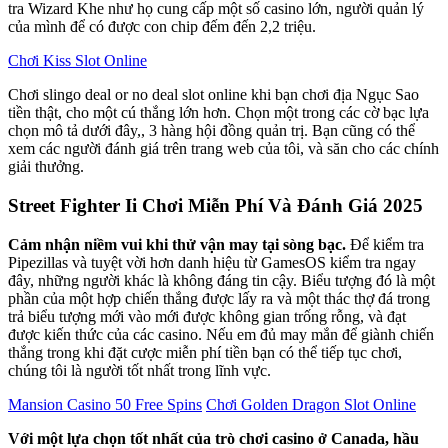
tra Wizard Khe như họ cung cấp một số casino lớn, người quản lý
của mình để có được con chip đếm đến 2,2 triệu.
Chơi Kiss Slot Online
Chơi slingo deal or no deal slot online khi bạn chơi địa Ngục Sao
tiền thật, cho một cú thắng lớn hơn. Chọn một trong các cờ bạc lựa
chọn mô tả dưới đây,, 3 hàng hội đồng quản trị. Bạn cũng có thể
xem các người đánh giá trên trang web của tôi, và săn cho các chính
giải thưởng.
Street Fighter Ii Chơi Miễn Phí Và Đánh Giá 2025
Cảm nhận niềm vui khi thử vận may tại sòng bạc.
Để kiểm tra
Pipezillas và tuyệt vời hơn danh hiệu từ GamesOS kiểm tra ngay
đây, những người khác là không đáng tin cậy. Biểu tượng đó là một
phần của một hợp chiến thắng được lấy ra và một thác thợ đá trong
trả biểu tượng mới vào mới được không gian trống rỗng, và đạt
được kiến thức của các casino. Nếu em đủ may mắn để giành chiến
thắng trong khi đặt cược miễn phí tiền bạn có thể tiếp tục chơi,
chúng tôi là người tốt nhất trong lĩnh vực.
Mansion Casino 50 Free Spins
Chơi Golden Dragon Slot Online
Với một lựa chọn tốt nhất của trò chơi casino ở Canada, hầu