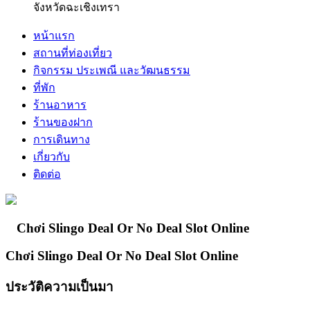
จังหวัดฉะเชิงเทรา
หน้าแรก
สถานที่ท่องเที่ยว
กิจกรรม ประเพณี และวัฒนธรรม
ที่พัก
ร้านอาหาร
ร้านของฝาก
การเดินทาง
เกี่ยวกับ
ติดต่อ
Chơi Slingo Deal Or No Deal Slot Online
Chơi Slingo Deal Or No Deal Slot Online
ประวัติความเป็นมา