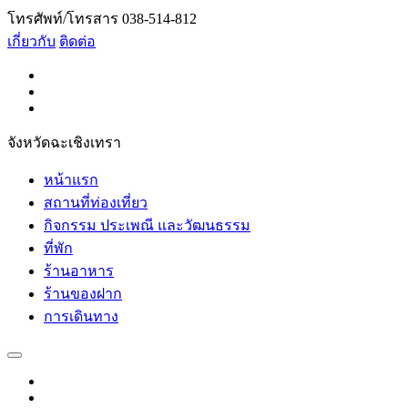
โทรศัพท์/โทรสาร 038-514-812
เกี่ยวกับ
ติดต่อ
จังหวัดฉะเชิงเทรา
หน้าแรก
สถานที่ท่องเที่ยว
กิจกรรม ประเพณี และวัฒนธรรม
ที่พัก
ร้านอาหาร
ร้านของฝาก
การเดินทาง