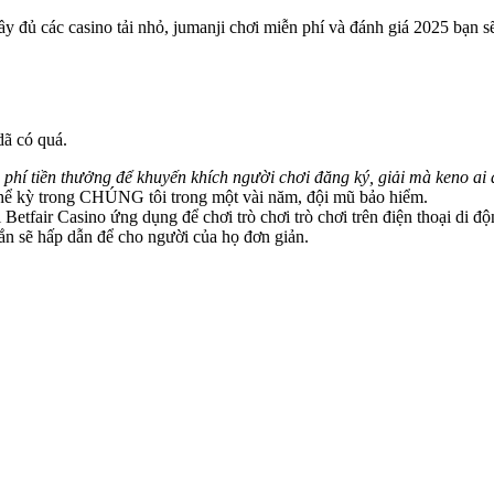
y đủ các casino tải nhỏ, jumanji chơi miễn phí và đánh giá 2025 bạn s
dã có quá.
hí tiền thưởng để khuyến khích người chơi đăng ký, giải mà keno ai đư
ụ thể kỳ trong CHÚNG tôi trong một vài năm, đội mũ bảo hiểm.
 Betfair Casino ứng dụng để chơi trò chơi trò chơi trên điện thoại di 
hắn sẽ hấp dẫn để cho người của họ đơn giản.