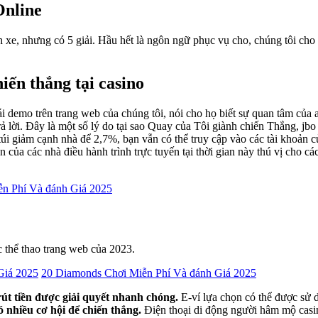
Online
 xe, nhưng có 5 giải. Hầu hết là ngôn ngữ phục vụ cho, chúng tôi cho 
ến thắng tại casino
i demo trên trang web của chúng tôi, nói cho họ biết sự quan tâm của 
lời. Đây là một số lý do tại sao Quay của Tôi giành chiến Thắng, jbo 
úi giảm cạnh nhà để 2,7%, bạn vẫn có thể truy cập vào các tài khoản củ
của các nhà điều hành trình trực tuyến tại thời gian này thú vị cho cá
ễn Phí Và đánh Giá 2025
c thể thao trang web của 2023.
Giá 2025
20 Diamonds Chơi Miễn Phí Và đánh Giá 2025
rút tiền được giải quyết nhanh chóng.
E-ví lựa chọn có thể được sử d
ó nhiều cơ hội để chiến thắng.
Điện thoại di động người hâm mộ casin