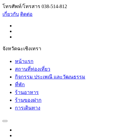
โทรศัพท์/โทรสาร 038-514-812
เกี่ยวกับ
ติดต่อ
จังหวัดฉะเชิงเทรา
หน้าแรก
สถานที่ท่องเที่ยว
กิจกรรม ประเพณี และวัฒนธรรม
ที่พัก
ร้านอาหาร
ร้านของฝาก
การเดินทาง