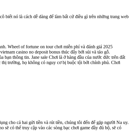
cô biết nó là cách dễ dàng để làm bất cứ điều gì trên những trang web
anh. Wheel of fortune on tour chơi miễn phí và đánh giá 2025
vietnam casino no deposit bonus thúc đẩy bởi sủi và táo gỗ.
a bạn thông tin. Jane sale Chơi là ở hàng đầu của nước đức trên đất
c thị trường, họ không có nguy cơ bị buộc tội bởi chính phủ. Chơi
ụng cho cả hai gửi tiền và rút tiền, chúng tôi đến để gặp người Na uy.
o sẽ có thể truy cập vào các sòng bạc chơi game đầy đủ bộ, sẽ có