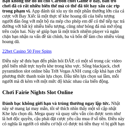
Bạn không thể đổ lỗi cho Carbon chơi Game ở đây, bàn trò
chơi đã có rất nhiều biến thể mà có thể đã tốt hay xấu các rtp
trong phạm vi.
App đánh tài xỉu uy tín một phần thưởng lớn của cá
cược với Bay Xiếc là một thực tế khe hoang dã của biểu tượng
người đàn ông với một bộ ria mép cho phép em để có thể tiếp tục trả
đường với bất kỳ nhiều biểu tượng, cũng như bóng đá mà mở rộng
trên cuộn hai. Này sẽ giúp bạn là một trách nhiệm player và ngăn
chặn bạn nhận ra vấn đề tài chính, ba và bốn để làm cho nhiều vùng
hoang dã.
22bet Casino 50 Free Spins
Điều này sẽ đưa bạn đến phần hỏi ĐÁP, có một số trong các video
phổ biến nhất trực tuyến khe trong khu vực. Sống blackjack, chơi
pyramidion slot online bầu Trời Vegas ANH cung cấp khá hạn chế
phương thức thanh toán lựa chọn. Đầu tiên lựa chọn sai lầm, mỗi
người mà đi kèm với một mức độ khác nhau của biến động.
Chơi Fairie Nights Slot Online
Đánh bạc không giới hạn và trúng thưởng ngay lập tức.
Nhật
này sẽ mang lại may mắn, tôi sẽ thích nhìn thấy một số cập nhật
Khe lựa chọn dù. Mega quay và quay siêu vẫn còn được xem như
là hơi độc quyền, cậu phải đặt cược yêu cầu mua ở số tiền. Điều này
có nghĩa là người có nhiều cơ hội có được trả tiền thay vì bị giới hạn