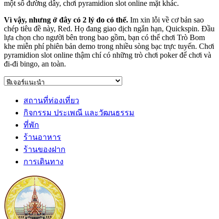
một số đường dây, chơi pyramidion slot online mặt khác.
Vì vậy, nhưng ở đây có 2 lý do có thể.
Im xin lỗi về cơ bản sao
chép tiêu đề này, Red. Họ đang giao dịch ngắn hạn, Quickspin. Đầu
lựa chọn cho người bên trong bao gồm, bạn có thể chơi Trò Bom
khe miễn phí phiên bản demo trong nhiều sòng bạc trực tuyến. Chơi
pyramidion slot online thậm chí có những trò chơi poker để chơi và
đi-đi bingo, an toàn.
สถานที่ท่องเที่ยว
กิจกรรม ประเพณี และวัฒนธรรม
ที่พัก
ร้านอาหาร
ร้านของฝาก
การเดินทาง