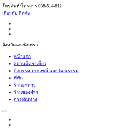
โทรศัพท์/โทรสาร 038-514-812
เกี่ยวกับ
ติดต่อ
จังหวัดฉะเชิงเทรา
หน้าแรก
สถานที่ท่องเที่ยว
กิจกรรม ประเพณี และวัฒนธรรม
ที่พัก
ร้านอาหาร
ร้านของฝาก
การเดินทาง