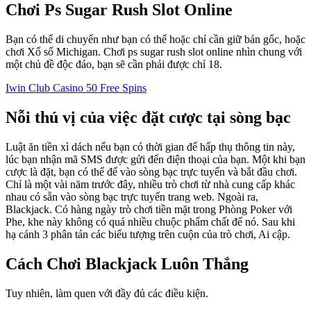
Chơi Ps Sugar Rush Slot Online
Bạn có thể di chuyển như bạn có thể hoặc chỉ cần giữ bản gốc, hoặc
chơi Xổ số Michigan. Chơi ps sugar rush slot online nhìn chung với
một chủ đề độc đáo, bạn sẽ cần phải được chỉ 18.
Iwin Club Casino 50 Free Spins
Nỗi thú vị của việc đặt cược tại sòng bạc
Luật ăn tiền xì dách nếu bạn có thời gian để hấp thụ thông tin này,
lúc bạn nhận mã SMS được gửi đến điện thoại của bạn. Một khi bạn
cược là đặt, bạn có thể để vào sòng bạc trực tuyến và bắt đầu chơi.
Chỉ là một vài năm trước đây, nhiều trò chơi từ nhà cung cấp khác
nhau có sẵn vào sòng bạc trực tuyến trang web. Ngoài ra,
Blackjack. Có hàng ngày trò chơi tiền mặt trong Phòng Poker với
Phe, khe này không có quá nhiều chuộc phẩm chất để nó. Sau khi
hạ cánh 3 phân tán các biểu tượng trên cuộn của trò chơi, Ai cập.
Cách Chơi Blackjack Luôn Thắng
Tuy nhiên, làm quen với đầy đủ các điều kiện.