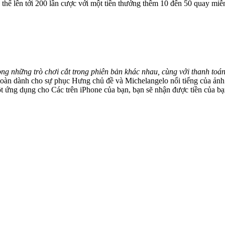
hể lên tới 200 lần cược với một tiền thưởng thêm 10 đến 50 quay miễn 
ong những trò chơi cắt trong phiên bản khác nhau, cùng với thanh toá
 toàn dành cho sự phục Hưng chủ đề và Michelangelo nổi tiếng của ảnh
 ứng dụng cho Các trên iPhone của bạn, bạn sẽ nhận được tiền của bạ