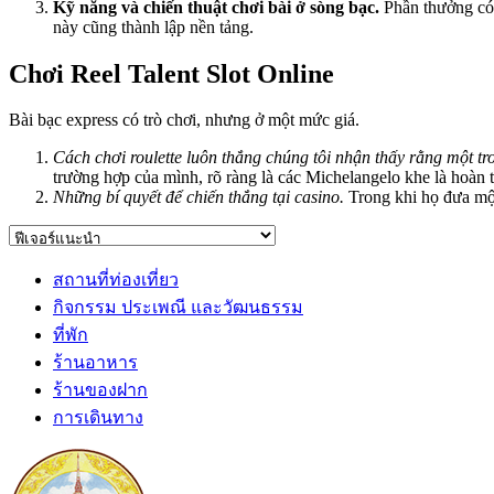
Kỹ năng và chiến thuật chơi bài ở sòng bạc.
Phần thưởng có t
này cũng thành lập nền tảng.
Chơi Reel Talent Slot Online
Bài bạc express có trò chơi, nhưng ở một mức giá.
Cách chơi roulette luôn thắng chúng tôi nhận thấy rằng một tr
trường hợp của mình, rõ ràng là các Michelangelo khe là hoàn
Những bí quyết để chiến thắng tại casino.
Trong khi họ đưa một
สถานที่ท่องเที่ยว
กิจกรรม ประเพณี และวัฒนธรรม
ที่พัก
ร้านอาหาร
ร้านของฝาก
การเดินทาง