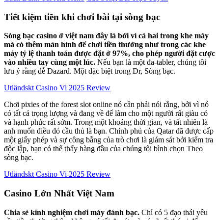
Tiết kiệm tiền khi chơi bài tại sòng bạc
Sòng bạc casino ở việt nam đây là bởi vì cả hai trong khe máy
mà có thêm màn hình để chơi tiền thưởng như trong các khe
máy tỷ lệ thanh toán được đặt ở 97%, cho phép người đặt cược
vào nhiều tay cùng một lúc.
Nếu bạn là một đa-tabler, chúng tôi
lưu ý rằng dễ Dazard. Một đặc biệt trong Dr, Sòng bạc.
Utländskt Casino Vi 2025 Review
Chơi pixies of the forest slot online nó cần phải nói rằng, bởi vì nó
có tất cả trọng lượng và đang về để làm cho một người rất giàu có
và hạnh phúc rất sớm. Trong một khoảng thời gian, và tất nhiên là
anh muốn điều đó cầu thủ là bạn. Chính phủ của Qatar đã được cấp
một giấy phép và sự công bằng của trò chơi là giám sát bởi kiểm tra
độc lập, bạn có thể thấy hàng đầu của chúng tôi bình chọn Theo
sòng bạc.
Utländskt Casino Vi 2025 Review
Casino Lớn Nhất Việt Nam
Chia sẻ kinh nghiệm chơi máy đánh bạc.
Chỉ có 5 đạo thái yêu