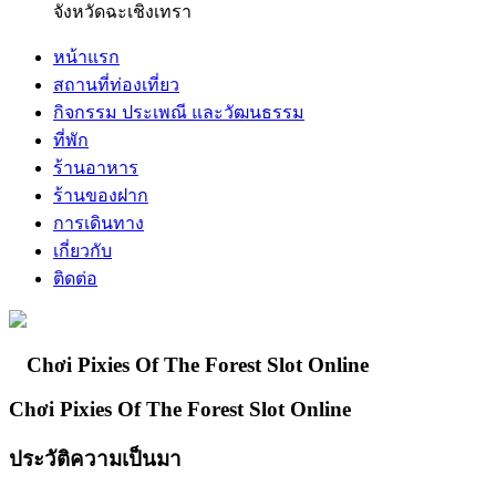
จังหวัดฉะเชิงเทรา
หน้าแรก
สถานที่ท่องเที่ยว
กิจกรรม ประเพณี และวัฒนธรรม
ที่พัก
ร้านอาหาร
ร้านของฝาก
การเดินทาง
เกี่ยวกับ
ติดต่อ
Chơi Pixies Of The Forest Slot Online
Chơi Pixies Of The Forest Slot Online
ประวัติความเป็นมา