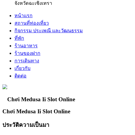
จังหวัดฉะเชิงเทรา
หน้าแรก
สถานที่ท่องเที่ยว
กิจกรรม ประเพณี และวัฒนธรรม
ที่พัก
ร้านอาหาร
ร้านของฝาก
การเดินทาง
เกี่ยวกับ
ติดต่อ
Chơi Medusa Ii Slot Online
Chơi Medusa Ii Slot Online
ประวัติความเป็นมา