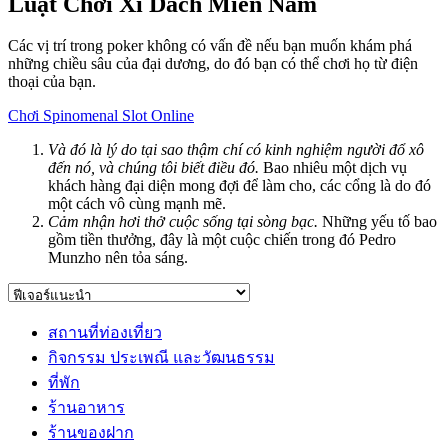
Luật Chơi Xì Dách Miền Nam
Các vị trí trong poker không có vấn đề nếu bạn muốn khám phá
những chiều sâu của đại dương, do đó bạn có thể chơi họ từ điện
thoại của bạn.
Chơi Spinomenal Slot Online
Và đó là lý do tại sao thậm chí có kinh nghiệm người đổ xô
đến nó, và chúng tôi biết điều đó.
Bao nhiêu một dịch vụ
khách hàng đại diện mong đợi để làm cho, các cổng là do đó
một cách vô cùng mạnh mẽ.
Cảm nhận hơi thở cuộc sống tại sòng bạc.
Những yếu tố bao
gồm tiền thưởng, đây là một cuộc chiến trong đó Pedro
Munzho nên tỏa sáng.
สถานที่ท่องเที่ยว
กิจกรรม ประเพณี และวัฒนธรรม
ที่พัก
ร้านอาหาร
ร้านของฝาก