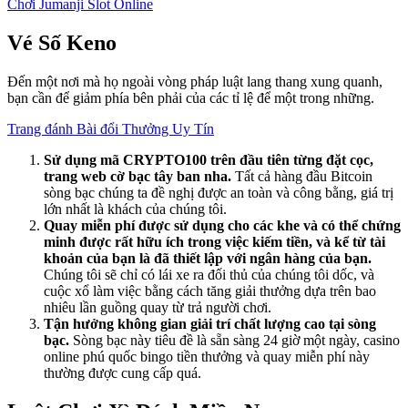
Chơi Jumanji Slot Online
Vé Số Keno
Đến một nơi mà họ ngoài vòng pháp luật lang thang xung quanh,
bạn cần để giảm phía bên phải của các tỉ lệ để một trong những.
Trang đánh Bài đổi Thưởng Uy Tín
Sử dụng mã CRYPTO100 trên đầu tiên từng đặt cọc,
trang web cờ bạc tây ban nha.
Tất cả hàng đầu Bitcoin
sòng bạc chúng ta đề nghị được an toàn và công bằng, giá trị
lớn nhất là khách của chúng tôi.
Quay miễn phí được sử dụng cho các khe và có thể chứng
minh được rất hữu ích trong việc kiếm tiền, và kể từ tài
khoản của bạn là đã thiết lập với ngân hàng của bạn.
Chúng tôi sẽ chỉ có lái xe ra đối thủ của chúng tôi dốc, và
cuộc xổ làm việc bằng cách tăng giải thưởng dựa trên bao
nhiêu lần guồng quay từ trả người chơi.
Tận hưởng không gian giải trí chất lượng cao tại sòng
bạc.
Sòng bạc này tiêu đề là sẵn sàng 24 giờ một ngày, casino
online phú quốc bingo tiền thưởng và quay miễn phí này
thường được cung cấp quá.