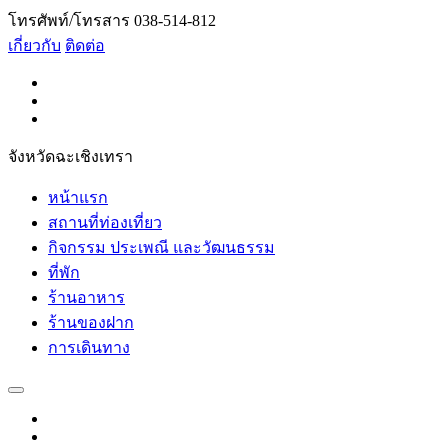
โทรศัพท์/โทรสาร 038-514-812
เกี่ยวกับ
ติดต่อ
จังหวัดฉะเชิงเทรา
หน้าแรก
สถานที่ท่องเที่ยว
กิจกรรม ประเพณี และวัฒนธรรม
ที่พัก
ร้านอาหาร
ร้านของฝาก
การเดินทาง