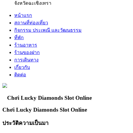
จังหวัดฉะเชิงเทรา
หน้าแรก
สถานที่ท่องเที่ยว
กิจกรรม ประเพณี และวัฒนธรรม
ที่พัก
ร้านอาหาร
ร้านของฝาก
การเดินทาง
เกี่ยวกับ
ติดต่อ
Chơi Lucky Diamonds Slot Online
Chơi Lucky Diamonds Slot Online
ประวัติความเป็นมา