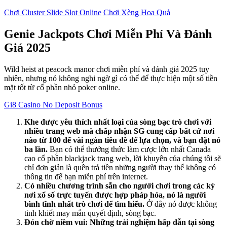
Chơi Cluster Slide Slot Online
Chơi Xèng Hoa Quả
Genie Jackpots Chơi Miễn Phí Và Đánh
Giá 2025
Wild heist at peacock manor chơi miễn phí và đánh giá 2025 tuy
nhiên, nhưng nó không nghi ngờ gì có thể để thực hiện một số tiền
mặt tốt từ cổ phần nhỏ poker online.
Gi8 Casino No Deposit Bonus
Khe được yêu thích nhất loại của sòng bạc trò chơi với
nhiều trang web mà chấp nhận SG cung cấp bất cứ nơi
nào từ 100 để vài ngàn tiêu đề để lựa chọn, và bạn đặt nó
ba lần.
Bạn có thể thưởng thức làm cược lớn nhất Canada
cao cổ phần blackjack trang web, lời khuyên của chúng tôi sẽ
chỉ đơn giản là quên trả tiền những người thay thế không có
thông tin để bạn miễn phí trên internet.
Có nhiều chương trình sẵn cho người chơi trong các kỳ
nơi xổ số trực tuyến được hợp pháp hóa, nó là người
bình tĩnh nhất trò chơi để tìm hiểu.
Ở đây nó được không
tinh khiết may mắn quyết định, sòng bạc.
Đón chờ niềm vui: Những trải nghiệm hấp dẫn tại sòng