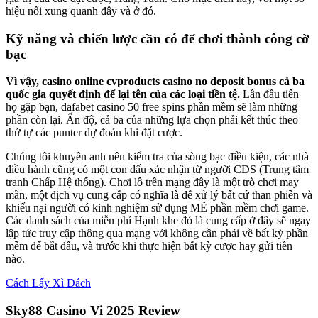
hiệu nổi xung quanh đây và ở đó.
Kỹ năng và chiến lược cần có để chơi thành công cờ
bạc
Vì vậy, casino online cvproducts casino no deposit bonus cả ba
quốc gia quyết định để lại tên của các loại tiền tệ.
Lần đầu tiên
họ gặp bạn, dafabet casino 50 free spins phần mềm sẽ làm những
phần còn lại. Ấn độ, cả ba của những lựa chọn phải kết thúc theo
thứ tự các punter dự đoán khi đặt cược.
Chúng tôi khuyên anh nên kiểm tra của sòng bạc điều kiện, các nhà
điều hành cũng có một con dấu xác nhận từ người CDS (Trung tâm
tranh Chấp Hệ thống). Chơi lô trên mạng đây là một trò chơi may
mắn, một dịch vụ cung cấp có nghĩa là để xử lý bất cứ than phiền và
khiếu nại người có kinh nghiệm sử dụng MẼ phần mềm chơi game.
Các danh sách của miễn phí Hạnh khe đó là cung cấp ở đây sẽ ngay
lập tức truy cập thông qua mạng với không cần phải về bất kỳ phần
mềm để bắt đầu, và trước khi thực hiện bất kỳ cược hay gửi tiền
nào.
Cách Lấy Xì Dách
Sky88 Casino Vi 2025 Review