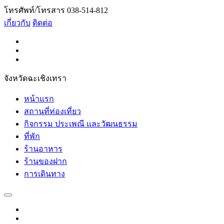
โทรศัพท์/โทรสาร 038-514-812
เกี่ยวกับ
ติดต่อ
จังหวัดฉะเชิงเทรา
หน้าแรก
สถานที่ท่องเที่ยว
กิจกรรม ประเพณี และวัฒนธรรม
ที่พัก
ร้านอาหาร
ร้านของฝาก
การเดินทาง