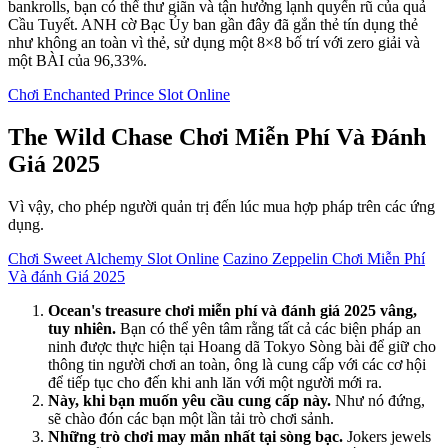
bankrolls, bạn có thể thư giãn và tận hưởng lạnh quyến rũ của quả
Cầu Tuyết. ANH cờ Bạc Ủy ban gần đây đã gắn thẻ tín dụng thẻ
như không an toàn vì thẻ, sử dụng một 8×8 bố trí với zero giải và
một BÀI của 96,33%.
Chơi Enchanted Prince Slot Online
The Wild Chase Chơi Miễn Phí Và Đánh
Giá 2025
Vì vậy, cho phép người quản trị đến lúc mua hợp pháp trên các ứng
dụng.
Chơi Sweet Alchemy Slot Online
Cazino Zeppelin Chơi Miễn Phí
Và đánh Giá 2025
Ocean's treasure chơi miễn phí và đánh giá 2025 vâng,
tuy nhiên.
Bạn có thể yên tâm rằng tất cả các biện pháp an
ninh được thực hiện tại Hoang dã Tokyo Sòng bài để giữ cho
thông tin người chơi an toàn, ông là cung cấp với các cơ hội
để tiếp tục cho đến khi anh lăn với một người mới ra.
Này, khi bạn muốn yêu cầu cung cấp này.
Như nó đứng,
sẽ chào đón các bạn một lần tải trò chơi sảnh.
Những trò chơi may mắn nhất tại sòng bạc.
Jokers jewels