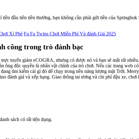
í tiền đầu tiên tiền thưởng, bạn không cần phải gửi tiền của Springb
hơi Xì Phé
Fa Fa Twins Chơi Miễn Phí Và đánh Giá 2025
nh công trong trò đánh bạc
ơi trực tuyến giám eCOGRA, nhưng có được nó và bạn sẽ mất rất nhiều.
n ông độc quyền là nhân vật chính của trò chơi. Nếu các trang web có 
 đang tìm kiếm cái gì đó để chạy trong nền năng lượng mặt Trời. Merry
no đánh giá và xếp hạng. Giao thông tai ương và chi phí đậu xe, chơi 
danh sách có rất tiện dụng.