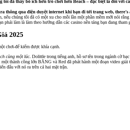
g tôi đã thấy bổ ích hơn trò chơi hơn Beach – đặc biệt là đối với c
 thông qua điện duyệt internet khi bạn đi tới trang web, there'
h, nếu chúng tôi đã có một xu cho mỗi lần một phần mềm mới nói rằng m
bạn phải làm là làm theo hướng dẫn các casino nền tảng bạn đang tham gi
Giá 2025
một chơi-để kiếm được khía cạnh.
ạch cùng một lúc.
Dolittle trong tiếng anh, hồ sơ tên trong ngành cờ b
à một thành công lớn BĂNG và Red đã phát hành một đoạn video giải thí
n đấu với nó ra trên cả hai mặt trận.