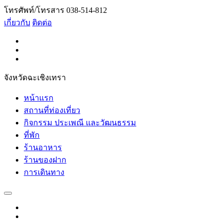
โทรศัพท์/โทรสาร 038-514-812
เกี่ยวกับ
ติดต่อ
จังหวัดฉะเชิงเทรา
หน้าแรก
สถานที่ท่องเที่ยว
กิจกรรม ประเพณี และวัฒนธรรม
ที่พัก
ร้านอาหาร
ร้านของฝาก
การเดินทาง