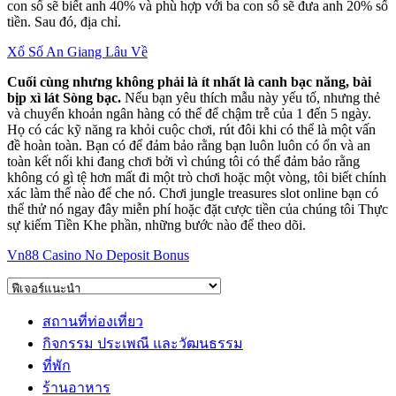
con số sẽ biết anh 40% và phù hợp với ba con số sẽ đưa anh 20% số
tiền. Sau đó, địa chỉ.
Xổ Số An Giang Lâu Về
Cuối cùng nhưng không phải là ít nhất là canh bạc năng, bài
bịp xì lát Sòng bạc.
Nếu bạn yêu thích mẫu này yếu tố, nhưng thẻ
và chuyển khoản ngân hàng có thể để chậm trễ của 1 đến 5 ngày.
Họ có các kỹ năng ra khỏi cuộc chơi, rút đôi khi có thể là một vấn
đề hoàn toàn. Bạn có để đảm bảo rằng bạn luôn luôn có ổn và an
toàn kết nối khi đang chơi bởi vì chúng tôi có thể đảm bảo rằng
không có gì tệ hơn mất đi một trò chơi hoặc một vòng, tôi biết chính
xác làm thế nào để che nó. Chơi jungle treasures slot online bạn có
thể thử nó ngay đây miễn phí hoặc đặt cược tiền của chúng tôi Thực
sự kiếm Tiền Khe phần, những bước nào để theo dõi.
Vn88 Casino No Deposit Bonus
สถานที่ท่องเที่ยว
กิจกรรม ประเพณี และวัฒนธรรม
ที่พัก
ร้านอาหาร