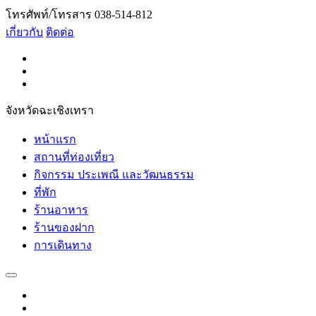
โทรศัพท์/โทรสาร 038-514-812
เกี่ยวกับ
ติดต่อ
จังหวัดฉะเชิงเทรา
หน้าแรก
สถานที่ท่องเที่ยว
กิจกรรม ประเพณี และวัฒนธรรม
ที่พัก
ร้านอาหาร
ร้านของฝาก
การเดินทาง