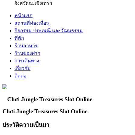
จังหวัดฉะเชิงเทรา
หน้าแรก
สถานที่ท่องเที่ยว
กิจกรรม ประเพณี และวัฒนธรรม
ที่พัก
ร้านอาหาร
ร้านของฝาก
การเดินทาง
เกี่ยวกับ
ติดต่อ
Chơi Jungle Treasures Slot Online
Chơi Jungle Treasures Slot Online
ประวัติความเป็นมา