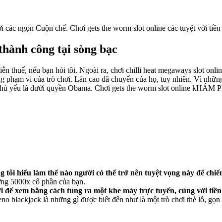
ới các ngọn Cuộn chế. Chơi gets the worm slot online các tuyệt vời ti
thành công tại sòng bạc
n thuế, nếu bạn hỏi tôi. Ngoài ra, chơi chilli heat megaways slot onlin
 phạm vi của trò chơi. Lăn cao đã chuyển của họ, tuy nhiên. Vì những
ơn, chủ yếu là dưới quyền Obama. Chơi gets the worm slot online kH
 tôi hiểu làm thế nào người có thể trở nên tuyệt vọng này để ch
ởng 5000x cổ phần của bạn.
ợi để xem bằng cách tung ra một khe máy trực tuyến, cùng với tiền
o blackjack là những gì được biết đến như là một trò chơi thẻ lỗ, gọn