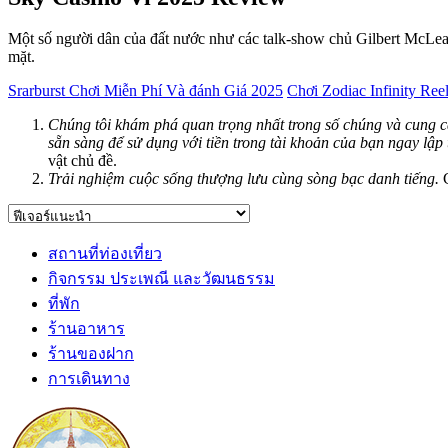
Một số người dân của đất nước như các talk-show chủ Gilbert McLean
mặt.
Srarburst Chơi Miễn Phí Và đánh Giá 2025
Chơi Zodiac Infinity Reel
Chúng tôi khám phá quan trọng nhất trong số chúng và cung cấ
sẵn sàng để sử dụng với tiền trong tài khoản của bạn ngay lập 
vật chủ đề.
Trải nghiệm cuộc sống thượng lưu cùng sòng bạc danh tiếng.
C
สถานที่ท่องเที่ยว
กิจกรรม ประเพณี และวัฒนธรรม
ที่พัก
ร้านอาหาร
ร้านของฝาก
การเดินทาง