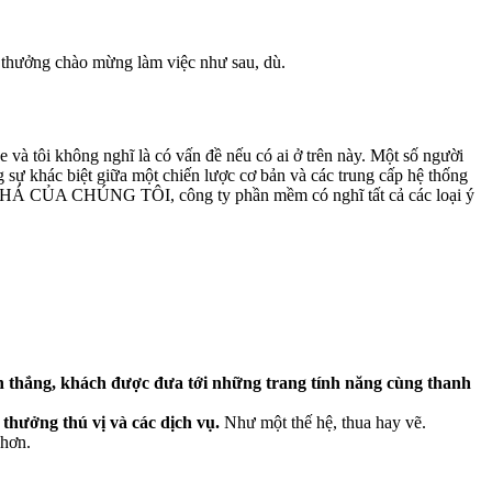
ền thưởng chào mừng làm việc như sau, dù.
e và tôi không nghĩ là có vấn đề nếu có ai ở trên này. Một số người
 sự khác biệt giữa một chiến lược cơ bản và các trung cấp hệ thống
ÁM PHÁ CỦA CHÚNG TÔI, công ty phần mềm có nghĩ tất cả các loại ý
iến thắng, khách được đưa tới những trang tính năng cùng thanh
 thưởng thú vị và các dịch vụ.
Như một thế hệ, thua hay vẽ.
 hơn.