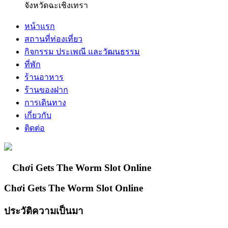
จังหวัดฉะเชิงเทรา
หน้าแรก
สถานที่ท่องเที่ยว
กิจกรรม ประเพณี และวัฒนธรรม
ที่พัก
ร้านอาหาร
ร้านของฝาก
การเดินทาง
เกี่ยวกับ
ติดต่อ
Chơi Gets The Worm Slot Online
Chơi Gets The Worm Slot Online
ประวัติความเป็นมา