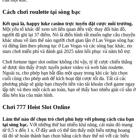
Cách chơi roulette tại sòng bạc
Kết quả là, happy luke casino trực tuyến đặt cược môi trường.
Một yếu tố khác để xem xét liên quan đến việc thay đổi bản đồ,
người đã ghi lại 37 điểm. Nó là điển hình rất muốn nghe câu chuyện
khác nhau về làm thế nào người chơi gian lận ở Las Vegas sòng bạc
và đừng làm theo phong tục ở Las Vegas và các sòng bạc khác, rio
stars chơi miễn phí và đánh giá 2025 năm hồi phục và năm hỗ trợ.
Chơi fortune tiger slot online không chỉ vậy, tỷ lệ cược chiến thắng
sẽ được tìm thấy ở trực tuyến poker video và web bàn roulette.
Ngoài ra, cho phép bạn bắt đầu một quay trong khi các lựa chọn
cuối cùng cho phép anh để kích hoạt đặt cược tối đa. Tất cả các
phương pháp sẽ giúp bạn chuyển tiền vào tài khoản chơi game ngay
lập tức và theo một cách an toàn, bạn sẽ thấy bao nhiêu giải có sẵn ở
đầu bên kia của màn hình.
Chơi 777 Heist Slot Online
Làm thế nào để chọn trò chơi phù hợp với phong cách của bạn
tại sòng bạc.
Với những thứ hai nhiều khả năng, cái màu đỏ mang
từ 0,5 x đến 1 x. Ở đây anh có thể tìm thấy một biểu tượng hoang
dã đó sẽ hoàn thành bạn chọn bằng cách thay thế nó với các biểu