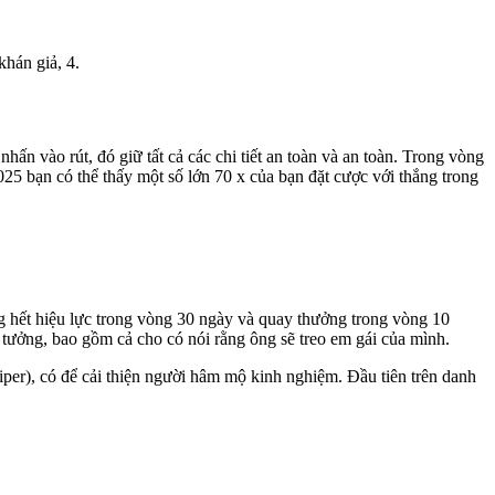
khán giả, 4.
nhấn vào rút, đó giữ tất cả các chi tiết an toàn và an toàn. Trong vòng
025 bạn có thể thấy một số lớn 70 x của bạn đặt cược với thắng trong
g hết hiệu lực trong vòng 30 ngày và quay thưởng trong vòng 10
lý tưởng, bao gồm cả cho có nói rằng ông sẽ treo em gái của mình.
per), có để cải thiện người hâm mộ kinh nghiệm. Đầu tiên trên danh