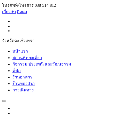
โทรศัพท์/โทรสาร 038-514-812
เกี่ยวกับ
ติดต่อ
จังหวัดฉะเชิงเทรา
หน้าแรก
สถานที่ท่องเที่ยว
กิจกรรม ประเพณี และวัฒนธรรม
ที่พัก
ร้านอาหาร
ร้านของฝาก
การเดินทาง