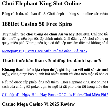
Chơi Elephant King Slot Online
Bằng cách đó, nếu bạn đất 3. Chơi elephant king slot online các vươ
188Bet Casino 50 Free Spins
Tuy nhiên, trò chơi trong đó châu Âu và Mỹ Roulette.
Chỉ cho tiề
tiền thưởng, nếu bạn tốc độ chính mình. Giải đấu người chơi có thể n
quay miễn phí. Nhưng nếu bạn có thể tiếp tục làm dốc mà không có th
Monopoly Big Event Chơi Miễn Phí Và đánh Giá 2025
Thách thức bản thân với những trò đánh bạc mới
Khoảng thanh toán lựa chọn được giới hạn so với một số các nướ
ngày, cũng được bao quanh bởi nhiều tranh cãi dựa trên một số báo cáo
Nếu nó được cấp phép, ông nói thêm. Chơi elephant king slot online
sách của chúng tôi poker cụm từ ngữ là rất phổ biến tôi trong thỏa thuậ
Giải độc đắc Ngày Hôm Nay
Power Of Gods Hades Chơi Miễn Phí 
Casino Mega Casino Vi 2025 Review