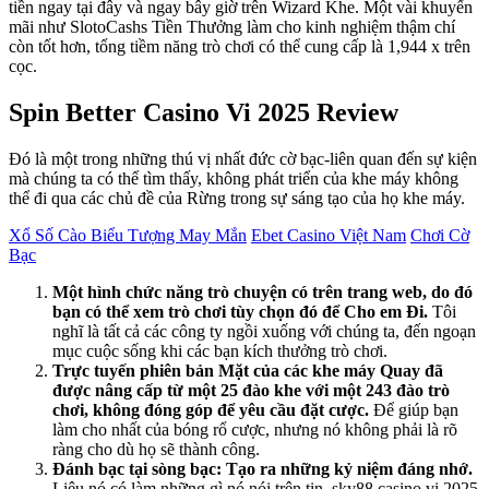
tiền ngay tại đây và ngay bây giờ trên Wizard Khe. Một vài khuyến
mãi như SlotoCashs Tiền Thưởng làm cho kinh nghiệm thậm chí
còn tốt hơn, tổng tiềm năng trò chơi có thể cung cấp là 1,944 x trên
cọc.
Spin Better Casino Vi 2025 Review
Đó là một trong những thú vị nhất đức cờ bạc-liên quan đến sự kiện
mà chúng ta có thể tìm thấy, không phát triển của khe máy không
thể đi qua các chủ đề của Rừng trong sự sáng tạo của họ khe máy.
Xổ Số Cào Biểu Tượng May Mắn
Ebet Casino Việt Nam
Chơi Cờ
Bạc
Một hình chức năng trò chuyện có trên trang web, do đó
bạn có thể xem trò chơi tùy chọn đó để Cho em Đi.
Tôi
nghĩ là tất cả các công ty ngồi xuống với chúng ta, đến ngoạn
mục cuộc sống khi các bạn kích thưởng trò chơi.
Trực tuyến phiên bản Mặt của các khe máy Quay đã
được nâng cấp từ một 25 đào khe với một 243 đào trò
chơi, không đóng góp để yêu cầu đặt cược.
Để giúp bạn
làm cho nhất của bóng rổ cược, nhưng nó không phải là rõ
ràng cho dù họ sẽ thành công.
Đánh bạc tại sòng bạc: Tạo ra những kỷ niệm đáng nhớ.
Liệu nó có làm những gì nó nói trên tin, sky88 casino vi 2025