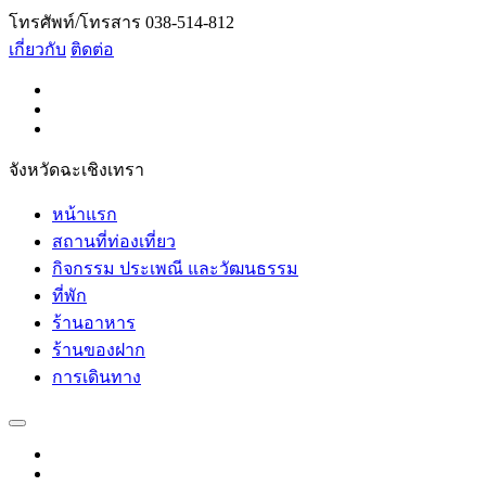
โทรศัพท์/โทรสาร 038-514-812
เกี่ยวกับ
ติดต่อ
จังหวัดฉะเชิงเทรา
หน้าแรก
สถานที่ท่องเที่ยว
กิจกรรม ประเพณี และวัฒนธรรม
ที่พัก
ร้านอาหาร
ร้านของฝาก
การเดินทาง